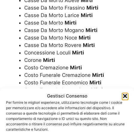
Casse Da Morto Abete
Mirti
Casse Da Morto Frassino
Mirti
Casse Da Morto Larice
Mirti
Casse Da Morto
Mirti
Casse Da Morto Mogano
Mirti
Casse Da Morto Noce
Mirti
Casse Da Morto Rovere
Mirti
Concessione Loculi
Mirti
Corone
Mirti
Costo Cremazione
Mirti
Costo Funerale Cremazione
Mirti
Costo Funerale Economico
Mirti
Costo Funerale Inumazione
Mirti
Gestisci Consenso
Costo Funerale
Mirti
Per fornire le migliori esperienze, utilizziamo tecnologie come i cookie
Costo Funerale Tumulazione
Mirti
per memorizzare e/o accedere alle informazioni del dispositivo. Il
Cremazione
Mirti
consenso a queste tecnologie ci permetterà di elaborare dati come il
comportamento di navigazione o ID unici su questo sito. Non
Cremazioni
Mirti
acconsentire o ritirare il consenso può influire negativamente su alcune
caratteristiche e funzioni.