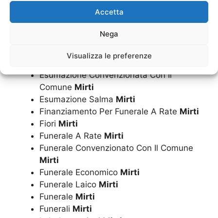
Cuscini
Mirti
Accetta
Diamantificazione Delle Ceneri
Mirti
Disbrigo Pratiche Funerarie
Mirti
Nega
Dispersione Ceneri
Mirti
Documentazione Funeraria
Mirti
Visualizza le preferenze
Estumulazione
Mirti
Esumazione Convenzionata Con Il
Comune
Mirti
Esumazione Salma
Mirti
Finanziamento Per Funerale A Rate
Mirti
Fiori
Mirti
Funerale A Rate
Mirti
Funerale Convenzionato Con Il Comune
Mirti
Funerale Economico
Mirti
Funerale Laico
Mirti
Funerale
Mirti
Funerali
Mirti