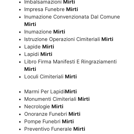
Imbalsamazioni
Mirti
Impresa Funebre
Mirti
Inumazione Convenzionata Dal Comune
Mirti
Inumazione
Mirti
Istruzione Operazioni Cimiteriali
Mirti
Lapide
Mirti
Lapidi
Mirti
Libro Firma Manifesti E Ringraziamenti
Mirti
Loculi Cimiteriali
Mirti
Marmi Per Lapidi
Mirti
Monumenti Cimiteriali
Mirti
Necrologie
Mirti
Onoranze Funebri
Mirti
Pompe Funebri
Mirti
Preventivo Funerale
Mirti