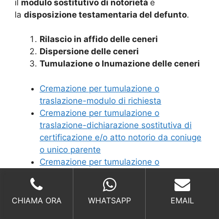
il
modulo sostitutivo di notorietà
e
la
disposizione testamentaria del defunto
.
Rilascio in affido delle ceneri
Dispersione delle ceneri
Tumulazione o Inumazione delle ceneri
Cremazione per tumulazione o
traslazione-modulo di richiesta
Cremazione per tumulazione o
traslazione-dichiarazione sostitutiva di
certificazione e/o atto notorio da coniuge
o unico parente
Cremazione per tumulazione o
traslazione-dichiarazione sostitutiva di
atto notorio da altri parenti
Cremazione per affidamento e
CHIAMA ORA
WHATSAPP
EMAIL
dispersione ceneri-modulo di richiesta