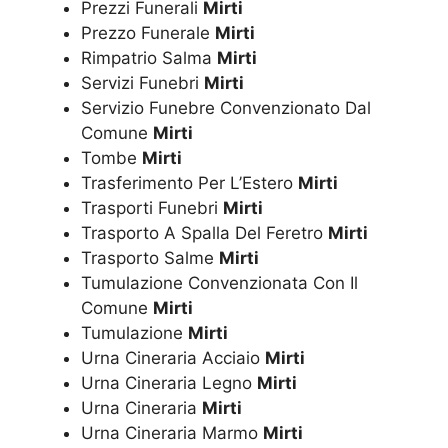
Prezzi Funerali
Mirti
Prezzo Funerale
Mirti
Rimpatrio Salma
Mirti
Servizi Funebri
Mirti
Servizio Funebre Convenzionato Dal
Comune
Mirti
Tombe
Mirti
Trasferimento Per L’Estero
Mirti
Trasporti Funebri
Mirti
Trasporto A Spalla Del Feretro
Mirti
Trasporto Salme
Mirti
Tumulazione Convenzionata Con Il
Comune
Mirti
Tumulazione
Mirti
Urna Cineraria Acciaio
Mirti
Urna Cineraria Legno
Mirti
Urna Cineraria
Mirti
Urna Cineraria Marmo
Mirti