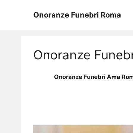
Vai
al
Onoranze Funebri Roma
contenuto
Onoranze Funeb
Onoranze Funebri Ama Ro