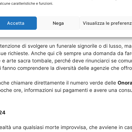
genzie funebri.
alcune caratteristiche e funzioni.
sono consapevoli che a volte ci sono delle spese impre
Accetta
Nega
Visualizza le preferen
 la necessità quindi di doverle saldare ratealmente: al
tta di un pagamento mensile di poche decine di euro, che 
tenzione di svolgere un funerale signorile o di lusso, 
e sue richieste. Anche qui c’è sempre una domanda da fa
te e arte sacra tombale, perché deve rinunciarci se co
oi fanno comprendere la diversità delle agenzie che offro
 anche chiamare direttamente il numero verde delle
Onora
n poche ore, informazioni sui pagamenti e avere una con
H24
ealtà una qualsiasi morte improvvisa, che avviene in c