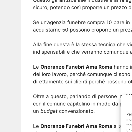
Questo garantisce alle industrie e ai fa
sicuro, potendo così proporre un prezzo 
Se un’agenzia funebre compra 10 bare in 
acquistarne 50 possono proporre un pre
Alla fine questa è la stessa tecnica che v
indispensabili e che verranno comunque acqu
Le
Onoranze Funebri Ama Roma
hanno in
del loro lavoro, perché comunque ci sono 
direttamente sui clienti perché possono o
Oltre a questo, parlando di persone in dif
con il comune capitolino in modo da poter 
un
budget
convenzionato.
Per
mem
tec
Le
Onoranze Funebri Ama Roma
si sono 
uni