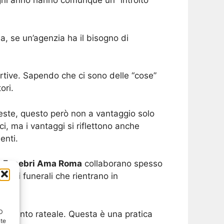
gni anno hanno comunque un “introito”
, se un’agenzia ha il bisogno di
ortive. Sapendo che ci sono delle “cose”
ori.
este, questo però non a vantaggio solo
, ma i vantaggi si riflettono anche
enti.
 Funebri Ama Roma
collaborano spesso
ie di funerali che rientrano in
ID
agamento rateale. Questa è una pratica
nte