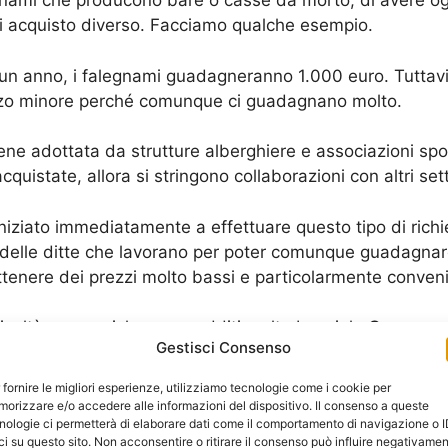
legnami che producono bare o casse da morto, di avere o
di acquisto diverso. Facciamo qualche esempio.
un anno, i falegnami guadagneranno 1.000 euro. Tuttavia
zzo minore perché comunque ci guadagnano molto.
iene adottata da strutture alberghiere e associazioni sp
istate, allora si stringono collaborazioni con altri sett
iziato immediatamente a effettuare questo tipo di richi
delle ditte che lavorano per poter comunque guadagnarci
ttenere dei prezzi molto bassi e particolarmente conveni
ficoltà economiche, con redditi molto bassi, le
Onoranze
Gestisci Consenso
offrire un ottimo servizio, avendo a disposizione una ser
 fornire le migliori esperienze, utilizziamo tecnologie come i cookie per
orizzare e/o accedere alle informazioni del dispositivo. Il consenso a queste
nologie ci permetterà di elaborare dati come il comportamento di navigazione o 
adeguati anche ad altri problemi degli utenti come il p
ci su questo sito. Non acconsentire o ritirare il consenso può influire negativame