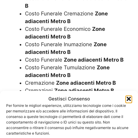
B
Costo Funerale Cremazione
Zone
adiacenti Metro B
Costo Funerale Economico
Zone
adiacenti Metro B
Costo Funerale Inumazione
Zone
adiacenti Metro B
Costo Funerale
Zone adiacenti Metro B
Costo Funerale Tumulazione
Zone
adiacenti Metro B
Cremazione
Zone adiacenti Metro B
Cremazioni
Zone adiacenti Metro B
Gestisci Consenso
Cuscini
Zone adiacenti Metro B
Per fornire le migliori esperienze, utilizziamo tecnologie come i cookie
per memorizzare e/o accedere alle informazioni del dispositivo. Il
Diamantificazione Delle Ceneri
Zone
consenso a queste tecnologie ci permetterà di elaborare dati come il
adiacenti Metro B
comportamento di navigazione o ID unici su questo sito. Non
acconsentire o ritirare il consenso può influire negativamente su alcune
Disbrigo Pratiche Funerarie
Zone
caratteristiche e funzioni.
adiacenti Metro B