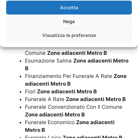
Dispersione Ceneri
Zone adiacenti Metro
Accetta
B
Nega
Documentazione Funeraria
Zone
adiacenti Metro B
Visualizza le preferenze
Estumulazione
Zone adiacenti Metro B
Esumazione Convenzionata Con Il
Comune
Zone adiacenti Metro B
Esumazione Salma
Zone adiacenti Metro
B
Finanziamento Per Funerale A Rate
Zone
adiacenti Metro B
Fiori
Zone adiacenti Metro B
Funerale A Rate
Zone adiacenti Metro B
Funerale Convenzionato Con Il Comune
Zone adiacenti Metro B
Funerale Economico
Zone adiacenti
Metro B
Funerale Laico
Zone adiacenti Metro B