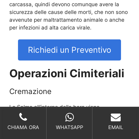
carcassa, quindi devono comunque avere la
sicurezza delle cause delle morti, che non sono
avvenute per maltrattamento animale o anche
per infezioni ad alta carica virale.
Richiedi un Preventivo
Operazioni Cimiteriali
Cremazione
La Salma all’interno della bara viene
trasformata in ceneri dopo l’inserimento
all’interno dell’inceneritore. Le ceneri verranno
CHIAMA ORA
WHATSAPP
EMAIL
raccolte all’interno di
urne cenerarie
.
Per effettuare la cremazione è necessario