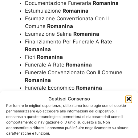
Documentazione Funeraria
Romanina
Estumulazione
Romanina
Esumazione Convenzionata Con Il
Comune
Romanina
Esumazione Salma
Romanina
Finanziamento Per Funerale A Rate
Romanina
Fiori
Romanina
Funerale A Rate
Romanina
Funerale Convenzionato Con Il Comune
Romanina
Funerale Economico
Romanina
Funerale Laico
Romanina
Gestisci Consenso
Funerale
Romanina
Per fornire le migliori esperienze, utilizziamo tecnologie come i cookie
Funerali
Romanina
per memorizzare e/o accedere alle informazioni del dispositivo. Il
consenso a queste tecnologie ci permetterà di elaborare dati come il
Imbalsamazioni
Romanina
comportamento di navigazione o ID unici su questo sito. Non
Impresa Funebre
Romanina
acconsentire o ritirare il consenso può influire negativamente su alcune
caratteristiche e funzioni.
Inumazione Convenzionata Dal Comune