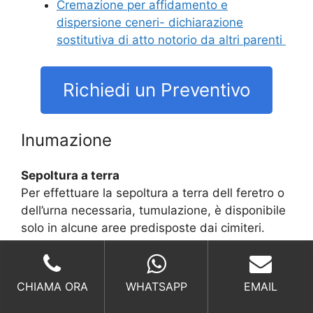
Cremazione per affidamento e
dispersione ceneri- dichiarazione
sostitutiva di atto notorio da altri parenti
Richiedi un Preventivo
Inumazione
Sepoltura a terra
Per effettuare la sepoltura a terra dell feretro o
dell’urna necessaria, tumulazione, è disponibile
solo in alcune aree predisposte dai cimiteri.
Richiedi un Preventivo
CHIAMA ORA
WHATSAPP
EMAIL