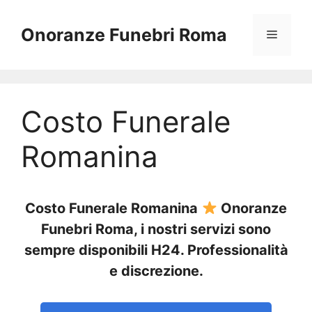
Vai
al
Onoranze Funebri Roma
Menu
contenuto
Costo Funerale
Romanina
Costo Funerale Romanina
Onoranze
Funebri Roma, i nostri servizi sono
sempre disponibili H24. Professionalità
e discrezione.