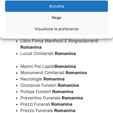
Romanina
Accetta
Inumazione
Romanina
Istruzione Operazioni Cimiteriali
Nega
Romanina
Lapide
Romanina
Visualizza le preferenze
Lapidi
Romanina
Libro Firma Manifesti E Ringraziamenti
Romanina
Loculi Cimiteriali
Romanina
Marmi Per Lapidi
Romanina
Monumenti Cimiteriali
Romanina
Necrologie
Romanina
Onoranze Funebri
Romanina
Pompe Funebri
Romanina
Preventivo Funerale
Romanina
Prezzi Funerali
Romanina
Prezzo Funerale
Romanina