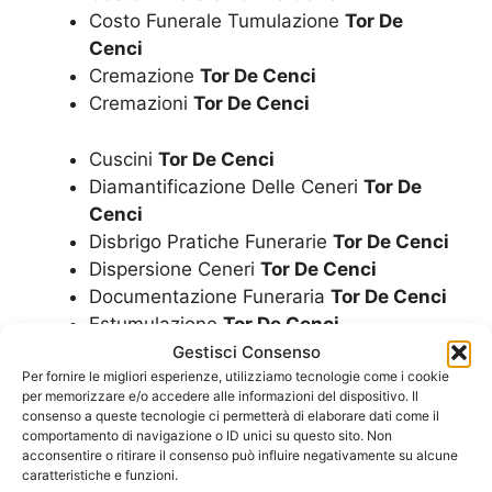
Costo Funerale Tumulazione
Tor De
Cenci
Cremazione
Tor De Cenci
Cremazioni
Tor De Cenci
Cuscini
Tor De Cenci
Diamantificazione Delle Ceneri
Tor De
Cenci
Disbrigo Pratiche Funerarie
Tor De Cenci
Dispersione Ceneri
Tor De Cenci
Documentazione Funeraria
Tor De Cenci
Estumulazione
Tor De Cenci
Esumazione Convenzionata Con Il
Gestisci Consenso
Comune
Tor De Cenci
Per fornire le migliori esperienze, utilizziamo tecnologie come i cookie
per memorizzare e/o accedere alle informazioni del dispositivo. Il
Esumazione Salma
Tor De Cenci
consenso a queste tecnologie ci permetterà di elaborare dati come il
Finanziamento Per Funerale A Rate
Tor
comportamento di navigazione o ID unici su questo sito. Non
acconsentire o ritirare il consenso può influire negativamente su alcune
De Cenci
caratteristiche e funzioni.
Fiori
Tor De Cenci