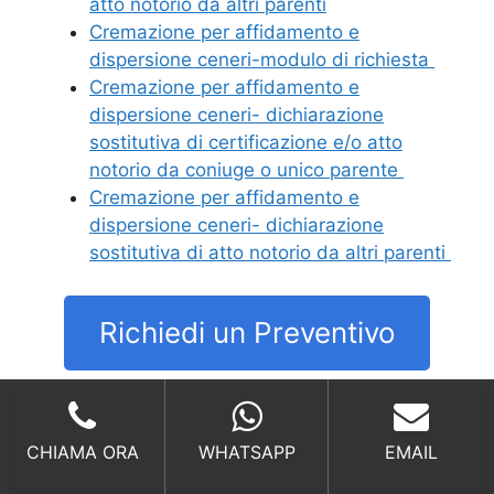
atto notorio da altri parenti
Cremazione per affidamento e
dispersione ceneri-modulo di richiesta
Cremazione per affidamento e
dispersione ceneri- dichiarazione
sostitutiva di certificazione e/o atto
notorio da coniuge o unico parente
Cremazione per affidamento e
dispersione ceneri- dichiarazione
sostitutiva di atto notorio da altri parenti
Richiedi un Preventivo
Inumazione
CHIAMA ORA
WHATSAPP
EMAIL
Sepoltura a terra