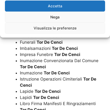
Funerale A Rate
Tor De Cenci
Accetta
Funerale Convenzionato Con Il Comune
Nega
Tor De Cenci
Funerale Economico
Tor De Cenci
Visualizza le preferenze
Funerale Laico
Tor De Cenci
Funerale
Tor De Cenci
Funerali
Tor De Cenci
Imbalsamazioni
Tor De Cenci
Impresa Funebre
Tor De Cenci
Inumazione Convenzionata Dal Comune
Tor De Cenci
Inumazione
Tor De Cenci
Istruzione Operazioni Cimiteriali
Tor De
Cenci
Lapide
Tor De Cenci
Lapidi
Tor De Cenci
Libro Firma Manifesti E Ringraziamenti
Tor De Cenci