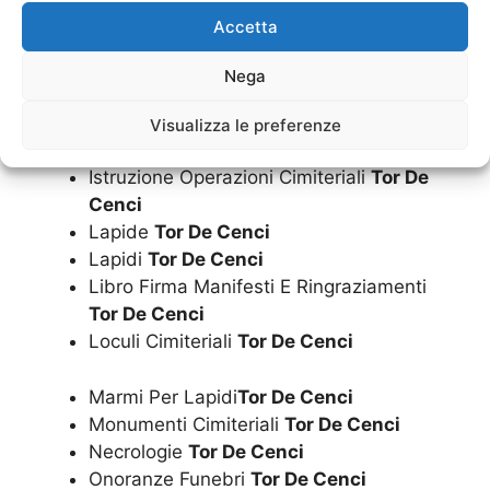
Funerali
Tor De Cenci
Accetta
Imbalsamazioni
Tor De Cenci
Impresa Funebre
Tor De Cenci
Nega
Inumazione Convenzionata Dal Comune
Tor De Cenci
Visualizza le preferenze
Inumazione
Tor De Cenci
Istruzione Operazioni Cimiteriali
Tor De
Cenci
Lapide
Tor De Cenci
Lapidi
Tor De Cenci
Libro Firma Manifesti E Ringraziamenti
Tor De Cenci
Loculi Cimiteriali
Tor De Cenci
Marmi Per Lapidi
Tor De Cenci
Monumenti Cimiteriali
Tor De Cenci
Necrologie
Tor De Cenci
Onoranze Funebri
Tor De Cenci