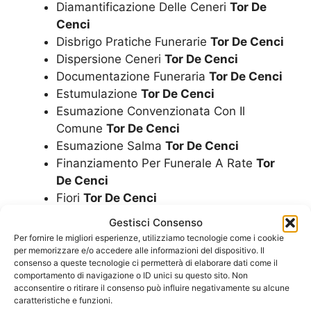
Diamantificazione Delle Ceneri
Tor De
Cenci
Disbrigo Pratiche Funerarie
Tor De Cenci
Dispersione Ceneri
Tor De Cenci
Documentazione Funeraria
Tor De Cenci
Estumulazione
Tor De Cenci
Esumazione Convenzionata Con Il
Comune
Tor De Cenci
Esumazione Salma
Tor De Cenci
Finanziamento Per Funerale A Rate
Tor
De Cenci
Fiori
Tor De Cenci
Funerale A Rate
Tor De Cenci
Gestisci Consenso
Funerale Convenzionato Con Il Comune
Per fornire le migliori esperienze, utilizziamo tecnologie come i cookie
Tor De Cenci
per memorizzare e/o accedere alle informazioni del dispositivo. Il
consenso a queste tecnologie ci permetterà di elaborare dati come il
Funerale Economico
Tor De Cenci
comportamento di navigazione o ID unici su questo sito. Non
Funerale Laico
Tor De Cenci
acconsentire o ritirare il consenso può influire negativamente su alcune
caratteristiche e funzioni.
Funerale
Tor De Cenci