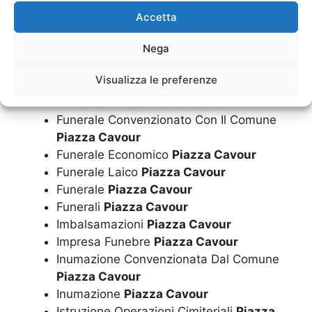
Comune
Piazza Cavour
Accetta
Esumazione Salma
Piazza Cavour
Nega
Finanziamento Per Funerale A Rate
Piazza Cavour
Visualizza le preferenze
Fiori
Piazza Cavour
Funerale A Rate
Piazza Cavour
Funerale Convenzionato Con Il Comune
Piazza Cavour
Funerale Economico
Piazza Cavour
Funerale Laico
Piazza Cavour
Funerale
Piazza Cavour
Funerali
Piazza Cavour
Imbalsamazioni
Piazza Cavour
Impresa Funebre
Piazza Cavour
Inumazione Convenzionata Dal Comune
Piazza Cavour
Inumazione
Piazza Cavour
Istruzione Operazioni Cimiteriali
Piazza