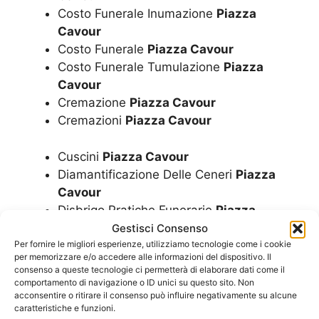
Costo Funerale Inumazione
Piazza
Cavour
Costo Funerale
Piazza Cavour
Costo Funerale Tumulazione
Piazza
Cavour
Cremazione
Piazza Cavour
Cremazioni
Piazza Cavour
Cuscini
Piazza Cavour
Diamantificazione Delle Ceneri
Piazza
Cavour
Disbrigo Pratiche Funerarie
Piazza
Cavour
Gestisci Consenso
Dispersione Ceneri
Piazza Cavour
Per fornire le migliori esperienze, utilizziamo tecnologie come i cookie
per memorizzare e/o accedere alle informazioni del dispositivo. Il
Documentazione Funeraria
Piazza
consenso a queste tecnologie ci permetterà di elaborare dati come il
Cavour
comportamento di navigazione o ID unici su questo sito. Non
acconsentire o ritirare il consenso può influire negativamente su alcune
Estumulazione
Piazza Cavour
caratteristiche e funzioni.
Esumazione Convenzionata Con Il