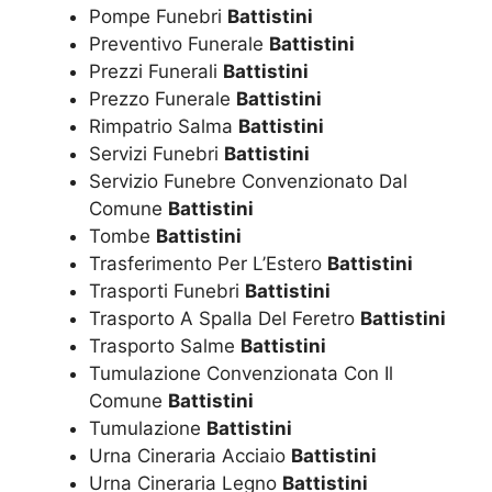
Pompe Funebri
Battistini
Preventivo Funerale
Battistini
Prezzi Funerali
Battistini
Prezzo Funerale
Battistini
Rimpatrio Salma
Battistini
Servizi Funebri
Battistini
Servizio Funebre Convenzionato Dal
Comune
Battistini
Tombe
Battistini
Trasferimento Per L’Estero
Battistini
Trasporti Funebri
Battistini
Trasporto A Spalla Del Feretro
Battistini
Trasporto Salme
Battistini
Tumulazione Convenzionata Con Il
Comune
Battistini
Tumulazione
Battistini
Urna Cineraria Acciaio
Battistini
Urna Cineraria Legno
Battistini