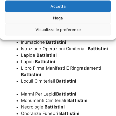
Funerale
Battistini
Accetta
Funerali
Battistini
Imbalsamazioni
Battistini
Nega
Impresa Funebre
Battistini
Inumazione Convenzionata Dal Comune
Visualizza le preferenze
Battistini
Inumazione
Battistini
Istruzione Operazioni Cimiteriali
Battistini
Lapide
Battistini
Lapidi
Battistini
Libro Firma Manifesti E Ringraziamenti
Battistini
Loculi Cimiteriali
Battistini
Marmi Per Lapidi
Battistini
Monumenti Cimiteriali
Battistini
Necrologie
Battistini
Onoranze Funebri
Battistini