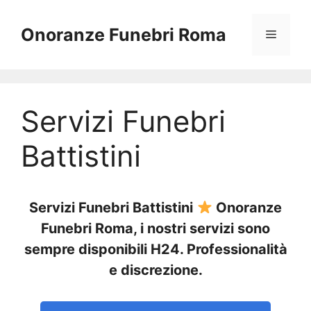
Vai
al
Onoranze Funebri Roma
Menu
contenuto
Servizi Funebri
Battistini
Servizi Funebri Battistini
Onoranze
Funebri Roma, i nostri servizi sono
sempre disponibili H24. Professionalità
e discrezione.