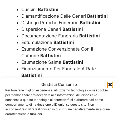
Cuscini
Battistini
Diamantificazione Delle Ceneri
Battistini
Disbrigo Pratiche Funerarie
Battistini
Dispersione Ceneri
Battistini
Documentazione Funeraria
Battistini
Estumulazione
Battistini
Esumazione Convenzionata Con Il
Comune
Battistini
Esumazione Salma
Battistini
Finanziamento Per Funerale A Rate
Battistini
Fiori
Battistini
Gestisci Consenso
Funerale A Rate
Battistini
Per fornire le migliori esperienze, utilizziamo tecnologie come i cookie
Funerale Convenzionato Con Il Comune
per memorizzare e/o accedere alle informazioni del dispositivo. Il
consenso a queste tecnologie ci permetterà di elaborare dati come il
Battistini
comportamento di navigazione o ID unici su questo sito. Non
Funerale Economico
Battistini
acconsentire o ritirare il consenso può influire negativamente su alcune
caratteristiche e funzioni.
Funerale Laico
Battistini