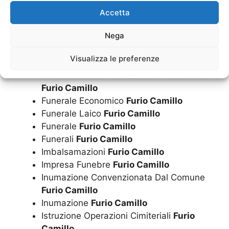
Esumazione Salma
Furio Camillo
Accetta
Finanziamento Per Funerale A Rate
Furio
Nega
Camillo
Fiori
Furio Camillo
Visualizza le preferenze
Funerale A Rate
Furio Camillo
Funerale Convenzionato Con Il Comune
Furio Camillo
Funerale Economico
Furio Camillo
Funerale Laico
Furio Camillo
Funerale
Furio Camillo
Funerali
Furio Camillo
Imbalsamazioni
Furio Camillo
Impresa Funebre
Furio Camillo
Inumazione Convenzionata Dal Comune
Furio Camillo
Inumazione
Furio Camillo
Istruzione Operazioni Cimiteriali
Furio
Camillo