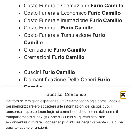
Costo Funerale Cremazione
Furio Camillo
Costo Funerale Economico
Furio Camillo
Costo Funerale Inumazione
Furio Camillo
Costo Funerale
Furio Camillo
Costo Funerale Tumulazione
Furio
Camillo
Cremazione
Furio Camillo
Cremazioni
Furio Camillo
Cuscini
Furio Camillo
Diamantificazione Delle Ceneri
Furio
Camillo
Disbrigo Pratiche Funerarie
Furio Camillo
Gestisci Consenso
Dispersione Ceneri
Furio Camillo
Per fornire le migliori esperienze, utilizziamo tecnologie come i cookie
per memorizzare e/o accedere alle informazioni del dispositivo. Il
Documentazione Funeraria
Furio Camillo
consenso a queste tecnologie ci permetterà di elaborare dati come il
Estumulazione
Furio Camillo
comportamento di navigazione o ID unici su questo sito. Non
acconsentire o ritirare il consenso può influire negativamente su alcune
Esumazione Convenzionata Con Il
caratteristiche e funzioni.
Comune
Furio Camillo