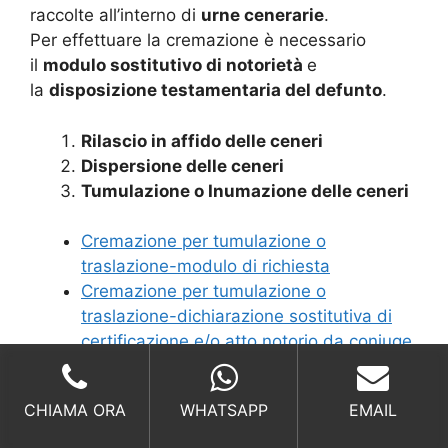
raccolte all’interno di
urne cenerarie
.
Per effettuare la cremazione è necessario
il
modulo sostitutivo di notorietà
e
la
disposizione testamentaria del defunto
.
Rilascio in affido delle ceneri
Dispersione delle ceneri
Tumulazione o Inumazione delle ceneri
Cremazione per tumulazione o
traslazione-modulo di richiesta
Cremazione per tumulazione o
traslazione-dichiarazione sostitutiva di
certificazione e/o atto notorio da coniuge
o unico parente
Cremazione per tumulazione o
CHIAMA ORA
WHATSAPP
EMAIL
traslazione-dichiarazione sostitutiva di
atto notorio da altri parenti