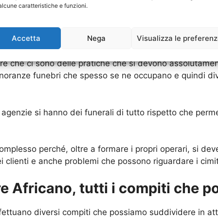
alcune caratteristiche e funzioni.
curiosità di sapere come mai le agenzie funerarie si c
a servono.
Accetta
Nega
Visualizza le preferen
 hanno bisogno di avere un chiarimento su quali siano st
re che ci sono delle pratiche che si devono assolutamen
noranze funebri che spesso se ne occupano e quindi di
agenzie si hanno dei funerali di tutto rispetto che permet
mplesso perché, oltre a formare i propri operari, si de
ei clienti e anche problemi che possono riguardare i cimit
 Africano, tutti i compiti che 
fettuano diversi compiti che possiamo suddividere in att