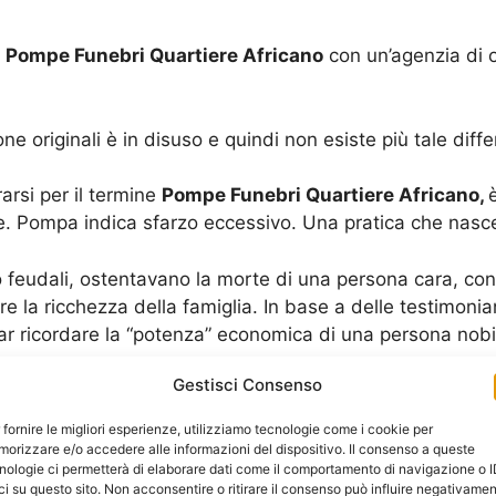
e
Pompe Funebri Quartiere Africano
con un’agenzia di o
one originali è in disuso e quindi non esiste più tale diff
arsi per il termine
Pompe Funebri Quartiere Africano,
le. Pompa indica sfarzo eccessivo. Una pratica che nasc
 o feudali, ostentavano la morte di una persona cara, con 
 la ricchezza della famiglia. In base a delle testimonianz
far ricordare la “potenza” economica di una persona nobile
Gestisci Consenso
 dei secoli, ma dove le ritroviamo in alcune regioni che s
 fornire le migliori esperienze, utilizziamo tecnologie come i cookie per
o, ancora oggi si usa mangiare qualcosa durante la veglia
orizzare e/o accedere alle informazioni del dispositivo. Il consenso a queste
nologie ci permetterà di elaborare dati come il comportamento di navigazione o 
ci su questo sito. Non acconsentire o ritirare il consenso può influire negativame