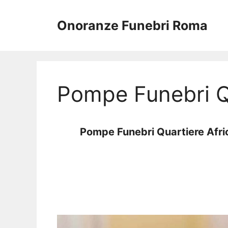
Vai
al
Onoranze Funebri Roma
contenuto
Pompe Funebri Q
Pompe Funebri Quartiere Afr