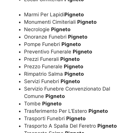
Marmi Per Lapidi
Pigneto
Monumenti Cimiteriali
Pigneto
Necrologie
Pigneto
Onoranze Funebri
Pigneto
Pompe Funebri
Pigneto
Preventivo Funerale
Pigneto
Prezzi Funerali
Pigneto
Prezzo Funerale
Pigneto
Rimpatrio Salma
Pigneto
Servizi Funebri
Pigneto
Servizio Funebre Convenzionato Dal
Comune
Pigneto
Tombe
Pigneto
Trasferimento Per L’Estero
Pigneto
Trasporti Funebri
Pigneto
Trasporto A Spalla Del Feretro
Pigneto