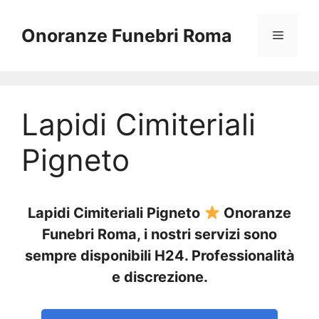
Vai
al
Onoranze Funebri Roma
Menu
contenuto
Lapidi Cimiteriali
Pigneto
Lapidi Cimiteriali Pigneto
Onoranze
Funebri Roma, i nostri servizi sono
sempre disponibili H24. Professionalità
e discrezione.