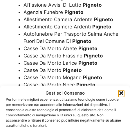
Affissione Avvisi Di Lutto
Pigneto
Agenzia Funebre
Pigneto
Allestimento Camera Ardente
Pigneto
Allestimento Camere Ardenti
Pigneto
Autofunebre Per Trasporto Salma Anche
Fuori Del Comune Di
Pigneto
Casse Da Morto Abete
Pigneto
Casse Da Morto Frassino
Pigneto
Casse Da Morto Larice
Pigneto
Casse Da Morto
Pigneto
Casse Da Morto Mogano
Pigneto
Casse Da Morto Noce
Pigneto
Casse Da Morto Rovere
Pigneto
Gestisci Consenso
Concessione Loculi
Pigneto
Per fornire le migliori esperienze, utilizziamo tecnologie come i cookie
per memorizzare e/o accedere alle informazioni del dispositivo. Il
Corone
Pigneto
consenso a queste tecnologie ci permetterà di elaborare dati come il
Costo Cremazione
Pigneto
comportamento di navigazione o ID unici su questo sito. Non
Costo Funerale Cremazione
Pigneto
acconsentire o ritirare il consenso può influire negativamente su alcune
caratteristiche e funzioni.
Costo Funerale Economico
Pigneto