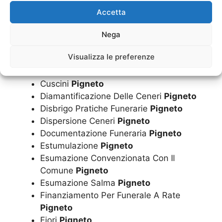
Costo Funerale Inumazione
Pigneto
Accetta
Costo Funerale
Pigneto
Costo Funerale Tumulazione
Pigneto
Nega
Cremazione
Pigneto
Visualizza le preferenze
Cremazioni
Pigneto
Cuscini
Pigneto
Diamantificazione Delle Ceneri
Pigneto
Disbrigo Pratiche Funerarie
Pigneto
Dispersione Ceneri
Pigneto
Documentazione Funeraria
Pigneto
Estumulazione
Pigneto
Esumazione Convenzionata Con Il
Comune
Pigneto
Esumazione Salma
Pigneto
Finanziamento Per Funerale A Rate
Pigneto
Fiori
Pigneto