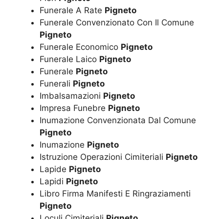
Funerale A Rate
Pigneto
Funerale Convenzionato Con Il Comune
Pigneto
Funerale Economico
Pigneto
Funerale Laico
Pigneto
Funerale
Pigneto
Funerali
Pigneto
Imbalsamazioni
Pigneto
Impresa Funebre
Pigneto
Inumazione Convenzionata Dal Comune
Pigneto
Inumazione
Pigneto
Istruzione Operazioni Cimiteriali
Pigneto
Lapide
Pigneto
Lapidi
Pigneto
Libro Firma Manifesti E Ringraziamenti
Pigneto
Loculi Cimiteriali
Pigneto