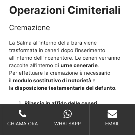
Operazioni Cimiteriali
Cremazione
La Salma all’interno della bara viene
trasformata in ceneri dopo l’inserimento
all’interno dell’inceneritore. Le ceneri verranno
raccolte all’interno di
urne cenerarie
.
Per effettuare la cremazione è necessario
il
modulo sostitutivo di notorietà
e
la
disposizione testamentaria del defunto
.
Rilascio in affido delle ceneri
Dispersione delle ceneri
Tumulazione o Inumazione delle ceneri
CHIAMA ORA
WHATSAPP
EMAIL
Cremazione per tumulazione o