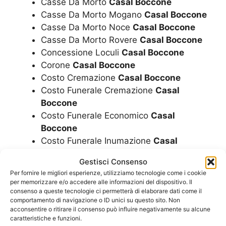
Casse Da Morto
Casal Boccone
Casse Da Morto Mogano
Casal Boccone
Casse Da Morto Noce
Casal Boccone
Casse Da Morto Rovere
Casal Boccone
Concessione Loculi
Casal Boccone
Corone
Casal Boccone
Costo Cremazione
Casal Boccone
Costo Funerale Cremazione
Casal
Boccone
Costo Funerale Economico
Casal
Boccone
Costo Funerale Inumazione
Casal
Boccone
Gestisci Consenso
Costo Funerale
Casal Boccone
Per fornire le migliori esperienze, utilizziamo tecnologie come i cookie
Costo Funerale Tumulazione
Casal
per memorizzare e/o accedere alle informazioni del dispositivo. Il
Boccone
consenso a queste tecnologie ci permetterà di elaborare dati come il
comportamento di navigazione o ID unici su questo sito. Non
Cremazione
Casal Boccone
acconsentire o ritirare il consenso può influire negativamente su alcune
Cremazioni
Casal Boccone
caratteristiche e funzioni.