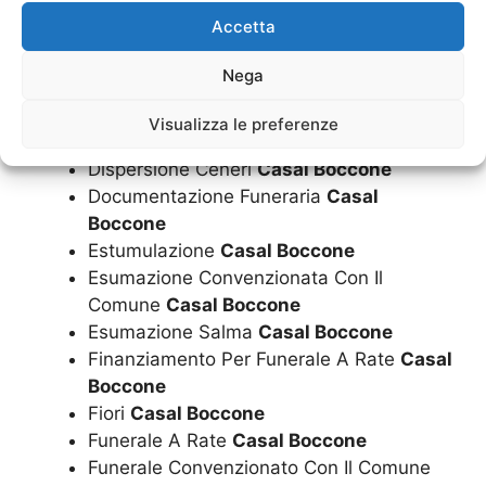
Accetta
Cuscini
Casal Boccone
Diamantificazione Delle Ceneri
Casal
Nega
Boccone
Disbrigo Pratiche Funerarie
Casal
Visualizza le preferenze
Boccone
Dispersione Ceneri
Casal Boccone
Documentazione Funeraria
Casal
Boccone
Estumulazione
Casal Boccone
Esumazione Convenzionata Con Il
Comune
Casal Boccone
Esumazione Salma
Casal Boccone
Finanziamento Per Funerale A Rate
Casal
Boccone
Fiori
Casal Boccone
Funerale A Rate
Casal Boccone
Funerale Convenzionato Con Il Comune