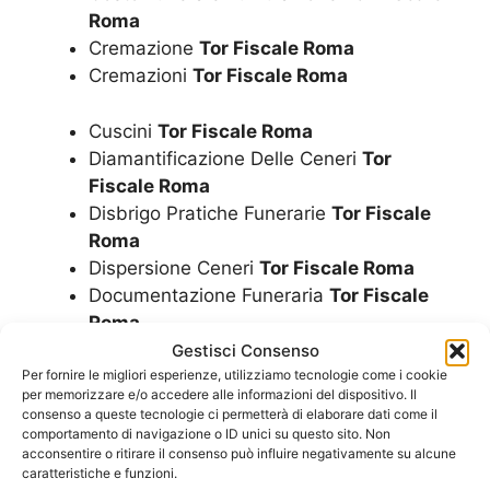
Roma
Cremazione
Tor Fiscale Roma
Cremazioni
Tor Fiscale Roma
Cuscini
Tor Fiscale Roma
Diamantificazione Delle Ceneri
Tor
Fiscale Roma
Disbrigo Pratiche Funerarie
Tor Fiscale
Roma
Dispersione Ceneri
Tor Fiscale Roma
Documentazione Funeraria
Tor Fiscale
Roma
Estumulazione
Tor Fiscale Roma
Gestisci Consenso
Esumazione Convenzionata Con Il
Per fornire le migliori esperienze, utilizziamo tecnologie come i cookie
per memorizzare e/o accedere alle informazioni del dispositivo. Il
Comune
Tor Fiscale Roma
consenso a queste tecnologie ci permetterà di elaborare dati come il
Esumazione Salma
Tor Fiscale Roma
comportamento di navigazione o ID unici su questo sito. Non
acconsentire o ritirare il consenso può influire negativamente su alcune
Finanziamento Per Funerale A Rate
Tor
caratteristiche e funzioni.
Fiscale Roma