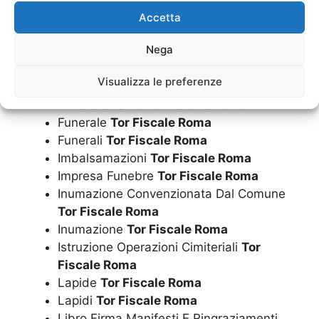
Fiori
Tor Fiscale Roma
Accetta
Funerale A Rate
Tor Fiscale Roma
Nega
Funerale Convenzionato Con Il Comune
Tor Fiscale Roma
Visualizza le preferenze
Funerale Economico
Tor Fiscale Roma
Funerale Laico
Tor Fiscale Roma
Funerale
Tor Fiscale Roma
Funerali
Tor Fiscale Roma
Imbalsamazioni
Tor Fiscale Roma
Impresa Funebre
Tor Fiscale Roma
Inumazione Convenzionata Dal Comune
Tor Fiscale Roma
Inumazione
Tor Fiscale Roma
Istruzione Operazioni Cimiteriali
Tor
Fiscale Roma
Lapide
Tor Fiscale Roma
Lapidi
Tor Fiscale Roma
Libro Firma Manifesti E Ringraziamenti