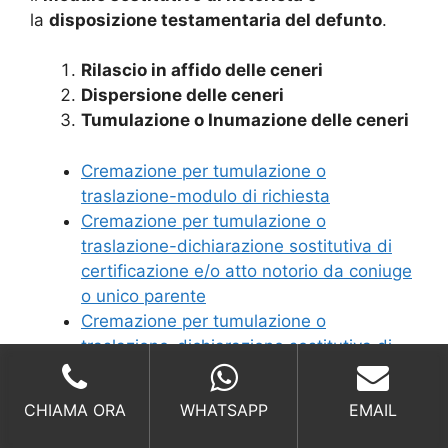
la
disposizione testamentaria del defunto
.
Rilascio in affido delle ceneri
Dispersione delle ceneri
Tumulazione o Inumazione delle ceneri
Cremazione per tumulazione o
traslazione-modulo di richiesta
Cremazione per tumulazione o
traslazione-dichiarazione sostitutiva di
certificazione e/o atto notorio da coniuge
o unico parente
Cremazione per tumulazione o
traslazione-dichiarazione sostitutiva di
atto notorio da altri parenti
Cremazione per affidamento e
CHIAMA ORA
WHATSAPP
EMAIL
dispersione ceneri-modulo di richiesta
Cremazione per affidamento e