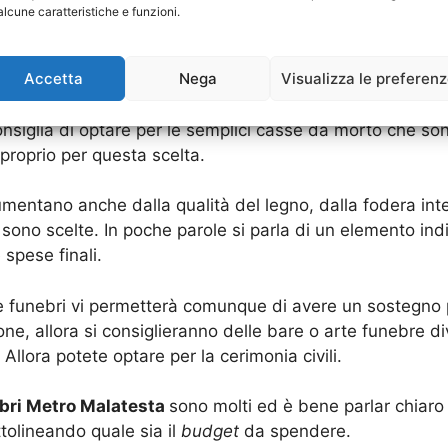
alcune caratteristiche e funzioni.
sono poi quelli rivolti all’allestimento e organizzazione de
Accetta
Nega
Visualizza le preferen
rdano un funerale sono aumentate molto dalla scelta del
nsiglia di optare per le semplici casse da morto che sono
proprio per questa scelta.
entano anche dalla qualità del legno, dalla fodera intern
sono scelte. In poche parole si parla di un elemento in
 spese finali.
e funebri vi permetterà comunque di avere un sostegno p
e, allora si consiglieranno delle bare o arte funebre di
Allora potete optare per la cerimonia civili.
ebri Metro Malatesta
sono molti ed è bene parlar chiaro 
ttolineando quale sia il
budget
da spendere.