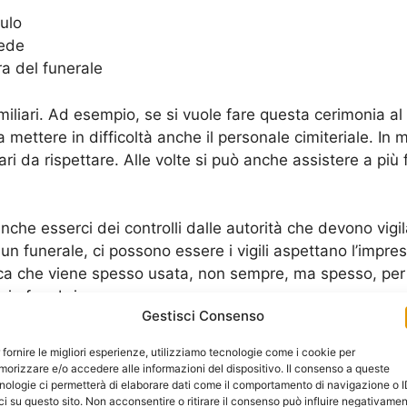
culo
iede
a del funerale
iliari. Ad esempio, se si vuole fare questa cerimonia al
 mettere in difficoltà anche il personale cimiteriale. In m
ri da rispettare. Alle volte si può anche assistere a più
nche esserci dei controlli dalle autorità che devono vigil
un funerale, ci possono essere i vigili aspettano l’impr
ica che viene spesso usata, non sempre, ma spesso, per
ie funebri.
Gestisci Consenso
uando ci si rivolge a imprese funebri che dichiarano di 
 fornire le migliori esperienze, utilizziamo tecnologie come i cookie per
re rispettato pienamente la legge e questo porta ad aver
orizzare e/o accedere alle informazioni del dispositivo. Il consenso a queste
nologie ci permetterà di elaborare dati come il comportamento di navigazione o 
ci su questo sito. Non acconsentire o ritirare il consenso può influire negativame