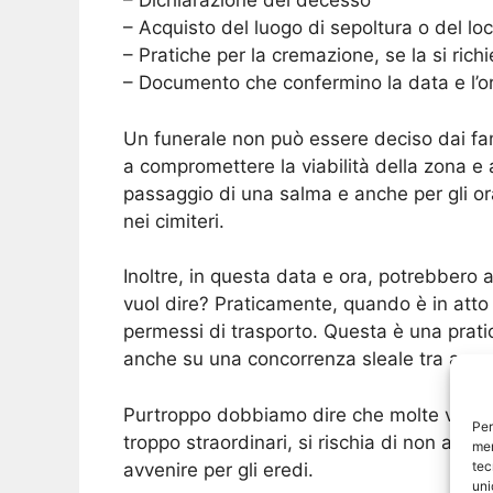
– Dichiarazione del decesso
– Acquisto del luogo di sepoltura o del lo
– Pratiche per la cremazione, se la si rich
– Documento che confermino la data e l’or
Un funerale non può essere deciso dai fam
a compromettere la viabilità della zona e a
passaggio di una salma e anche per gli ora
nei cimiteri.
Inoltre, in questa data e ora, potrebbero a
vuol dire? Praticamente, quando è in atto 
permessi di trasporto. Questa è una prat
anche su una concorrenza sleale tra agenz
Purtroppo dobbiamo dire che molte volte, q
Per
troppo straordinari, si rischia di non ave
mem
tec
avvenire per gli eredi.
uni