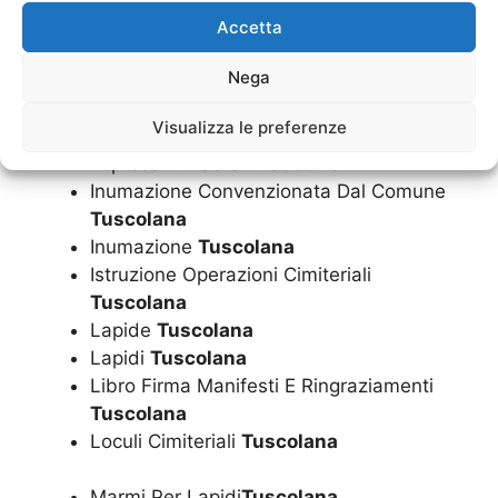
Funerale Economico
Tuscolana
Accetta
Funerale Laico
Tuscolana
Nega
Funerale
Tuscolana
Funerali
Tuscolana
Visualizza le preferenze
Imbalsamazioni
Tuscolana
Impresa Funebre
Tuscolana
Inumazione Convenzionata Dal Comune
Tuscolana
Inumazione
Tuscolana
Istruzione Operazioni Cimiteriali
Tuscolana
Lapide
Tuscolana
Lapidi
Tuscolana
Libro Firma Manifesti E Ringraziamenti
Tuscolana
Loculi Cimiteriali
Tuscolana
Marmi Per Lapidi
Tuscolana