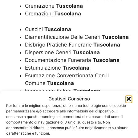
Cremazione
Tuscolana
Cremazioni
Tuscolana
Cuscini
Tuscolana
Diamantificazione Delle Ceneri
Tuscolana
Disbrigo Pratiche Funerarie
Tuscolana
Dispersione Ceneri
Tuscolana
Documentazione Funeraria
Tuscolana
Estumulazione
Tuscolana
Esumazione Convenzionata Con Il
Comune
Tuscolana
Esumazione Salma
Tuscolana
Finanziamento Per Funerale A Rate
Gestisci Consenso
Tuscolana
Per fornire le migliori esperienze, utilizziamo tecnologie come i cookie
per memorizzare e/o accedere alle informazioni del dispositivo. Il
Fiori
Tuscolana
consenso a queste tecnologie ci permetterà di elaborare dati come il
Funerale A Rate
Tuscolana
comportamento di navigazione o ID unici su questo sito. Non
acconsentire o ritirare il consenso può influire negativamente su alcune
Funerale Convenzionato Con Il Comune
caratteristiche e funzioni.
Tuscolana