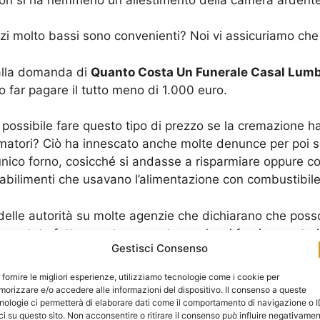
i molto bassi sono convenienti? Noi vi assicuriamo che
 alla domanda di
Quanto Costa Un Funerale Casal Lum
far pagare il tutto meno di 1.000 euro.
ossibile fare questo tipo di prezzo se la cremazione h
rematori? Ciò ha innescato anche molte denunce per poi 
 unico forno, cosicché si andasse a risparmiare oppure c
 stabilimenti che usavano l’alimentazione con combustibile
delle autorità su molte agenzie che dichiarano che posso
sono state fatte queste scoperte su alcuni forni cremato
Gestisci Consenso
 e agenzie funebri sono “sparite” dalla circolazione.
 fornire le migliori esperienze, utilizziamo tecnologie come i cookie per
 Costa Un Funerale Casal Lumbroso
.
orizzare e/o accedere alle informazioni del dispositivo. Il consenso a queste
nologie ci permetterà di elaborare dati come il comportamento di navigazione o 
ci su questo sito. Non acconsentire o ritirare il consenso può influire negativame