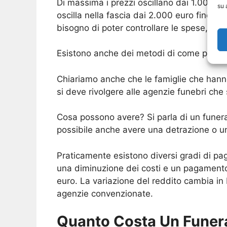
Di massima i prezzi oscillano dai 1.000 eu
su 
oscilla nella fascia dai 2.000 euro fino 
bisogno di poter controllare le spese, ma
Esistono anche dei metodi di come poter 
Chiariamo anche che le famiglie che hann
si deve rivolgere alle agenzie funebri ch
Cosa possono avere? Si parla di un funera
possibile anche avere una detrazione o una
Praticamente esistono diversi gradi di pa
una diminuzione dei costi e un pagamento
euro. La variazione del reddito cambia in b
agenzie convenzionate.
Quanto Costa Un Funera