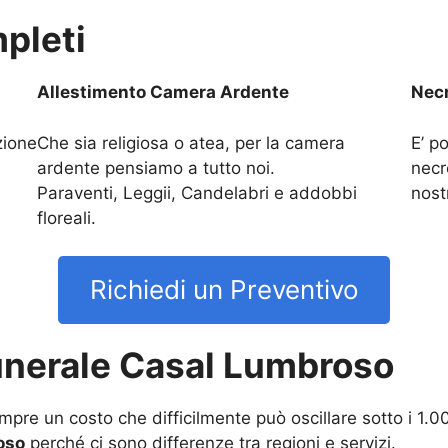
pleti
Allestimento Camera Ardente
Necr
zione
Che sia religiosa o atea, per la camera
E’ po
ardente pensiamo a tutto noi.
necr
Paraventi, Leggii, Candelabri e addobbi
nost
floreali.
Richiedi un Preventivo
unerale Casal Lumbroso
pre un costo che difficilmente può oscillare sotto i 1.0
oso
perché ci sono differenze tra regioni e servizi.