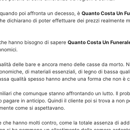
 quando poi affronta un decesso, è
Quanto Costa Un Fu
che dichiarano di poter effettuare dei prezzi realmente 
i che hanno bisogno di sapere
Quanto Costa Un Funera
onomici.
lità delle bare e ancora meno delle casse da morto. Ne
omiche, di materiali essenziali, di legno di bassa quali
 bassa qualità spesso hanno anche una forma che non è cla
amiliari che comunque stanno affrontando un lutto. Il p
agare in anticipo. Quindi il cliente poi si trova a non p
amente come si aspettavano.
 che hanno molti contro, come la totale assenza di addobb
 non si ha nemmeno un allestimento della camera ardente