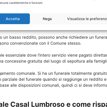
ro fino a cifre astronomiche, anche di 30.000 euro. Di m
alcune caratteristiche e funzioni.
a 7.000 euro. Questo perché si prende in considerazione
 avendo un funerale dignitoso.
Accetta
Nega
Visualizza le preferen
risparmiare.
o un basso reddito, possono anche richiedere un funeral
e sono convenzionate con il Comune stesso.
le essenziale dove l’intero servizio viene pagato dirett
 concessine gratuita del luogo di sepoltura alla famigli
gamento comunale. Si ha un funerale totalmente gratuito
 parziale del funerale quando si raggiunge un reddito 
ase alle disposizioni comunali, quindi ci si deve informa
le Casal Lumbroso e come risp