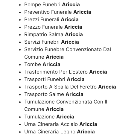
Pompe Funebri
Ariccia
Preventivo Funerale
Ariccia
Prezzi Funerali
Ariccia
Prezzo Funerale
Ariccia
Rimpatrio Salma
Ariccia
Servizi Funebri
Ariccia
Servizio Funebre Convenzionato Dal
Comune
Ariccia
Tombe
Ariccia
Trasferimento Per L’Estero
Ariccia
Trasporti Funebri
Ariccia
Trasporto A Spalla Del Feretro
Ariccia
Trasporto Salme
Ariccia
Tumulazione Convenzionata Con Il
Comune
Ariccia
Tumulazione
Ariccia
Urna Cineraria Acciaio
Ariccia
Urna Cineraria Legno
Ariccia