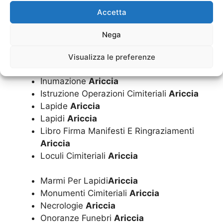
Funerale
Ariccia
Accetta
Funerali
Ariccia
Imbalsamazioni
Ariccia
Nega
Impresa Funebre
Ariccia
Inumazione Convenzionata Dal Comune
Visualizza le preferenze
Ariccia
Inumazione
Ariccia
Istruzione Operazioni Cimiteriali
Ariccia
Lapide
Ariccia
Lapidi
Ariccia
Libro Firma Manifesti E Ringraziamenti
Ariccia
Loculi Cimiteriali
Ariccia
Marmi Per Lapidi
Ariccia
Monumenti Cimiteriali
Ariccia
Necrologie
Ariccia
Onoranze Funebri
Ariccia