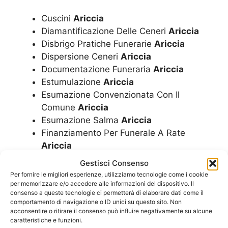
Cuscini
Ariccia
Diamantificazione Delle Ceneri
Ariccia
Disbrigo Pratiche Funerarie
Ariccia
Dispersione Ceneri
Ariccia
Documentazione Funeraria
Ariccia
Estumulazione
Ariccia
Esumazione Convenzionata Con Il
Comune
Ariccia
Esumazione Salma
Ariccia
Finanziamento Per Funerale A Rate
Ariccia
Fiori
Ariccia
Gestisci Consenso
Funerale A Rate
Ariccia
Per fornire le migliori esperienze, utilizziamo tecnologie come i cookie
Funerale Convenzionato Con Il Comune
per memorizzare e/o accedere alle informazioni del dispositivo. Il
consenso a queste tecnologie ci permetterà di elaborare dati come il
Ariccia
comportamento di navigazione o ID unici su questo sito. Non
Funerale Economico
Ariccia
acconsentire o ritirare il consenso può influire negativamente su alcune
caratteristiche e funzioni.
Funerale Laico
Ariccia