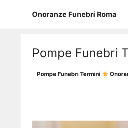
Vai
al
Onoranze Funebri Roma
contenuto
Pompe Funebri T
Pompe Funebri Termini
Onoranz