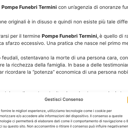
e
Pompe Funebri Termini
con un’agenzia di onoranze fune
one originali è in disuso e quindi non esiste più tale diff
arsi per il termine
Pompe Funebri Termini,
è quello di 
ca sfarzo eccessivo. Una pratica che nasce nel primo m
 o feudali, ostentavano la morte di una persona cara, con 
 la ricchezza della famiglia. In base a delle testimonianz
far ricordare la “potenza” economica di una persona nobile
 dei secoli, ma dove le ritroviamo in alcune regioni che s
Gestisci Consenso
o, ancora oggi si usa mangiare qualcosa durante la veglia
 fornire le migliori esperienze, utilizziamo tecnologie come i cookie per
orizzare e/o accedere alle informazioni del dispositivo. Il consenso a queste
nologie ci permetterà di elaborare dati come il comportamento di navigazione o 
curiosità di sapere come mai le agenzie funerarie si c
ci su questo sito. Non acconsentire o ritirare il consenso può influire negativame