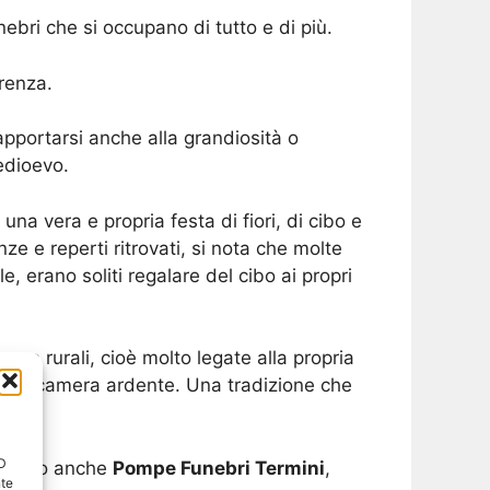
bri che si occupano di tutto e di più.
erenza.
rapportarsi anche alla grandiosità o
edioevo.
una vera e propria festa di fiori, di cibo e
e e reperti ritrovati, si nota che molte
, erano soliti regalare del cibo ai propri
ono rurali, cioè molto legate alla propria
 della camera ardente. Una tradizione che
ID
hiamano anche
Pompe Funebri Termini
,
nte