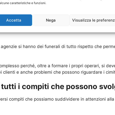
alcune caratteristiche e funzioni.
 hanno bisogno di avere un chiarimento su quali siano st
Accetta
Nega
Visualizza le preferen
re che ci sono delle pratiche che si devono assolutamen
noranze funebri che spesso se ne occupano e quindi di
agenzie si hanno dei funerali di tutto rispetto che permet
mplesso perché, oltre a formare i propri operari, si de
ei clienti e anche problemi che possono riguardare i cimit
tutti i compiti che possono svo
ersi compiti che possiamo suddividere in attenzioni all