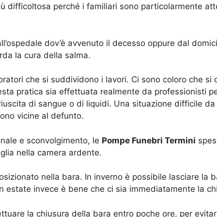
 difficoltosa perché i familiari sono particolarmente atte
all’ospedale dov’è avvenuto il decesso oppure dal domicil
rda la cura della salma.
atori che si suddividono i lavori. Ci sono coloro che si o
sta pratica sia effettuata realmente da professionisti p
scita di sangue o di liquidi. Una situazione difficile d
sono vicine al defunto.
onale e sconvolgimento, le
Pompe Funebri Termini
spess
glia nella camera ardente.
osizionato nella bara. In inverno è possibile lasciare la
o. In estate invece è bene che ci sia immediatamente la ch
ffettuare la chiusura della bara entro poche ore, per evi