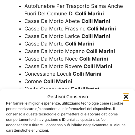
Autofunebre Per Trasporto Salma Anche
Fuori Del Comune Di
Colli Marini
Casse Da Morto Abete
Colli Marini
Casse Da Morto Frassino
Colli Marini
Casse Da Morto Larice
Colli Marini
Casse Da Morto
Colli Marini
Casse Da Morto Mogano
Colli Marini
Casse Da Morto Noce
Colli Marini
Casse Da Morto Rovere
Colli Marini
Concessione Loculi
Colli Marini
Corone
Colli Marini
Costo Cremazione
Colli Marini
Costo Funerale Cremazione
Colli Marini
Gestisci Consenso
Per fornire le migliori esperienze, utilizziamo tecnologie come i cookie
Costo Funerale Economico
Colli Marini
per memorizzare e/o accedere alle informazioni del dispositivo. Il
Costo Funerale Inumazione
Colli Marini
consenso a queste tecnologie ci permetterà di elaborare dati come il
Costo Funerale
Colli Marini
comportamento di navigazione o ID unici su questo sito. Non
acconsentire o ritirare il consenso può influire negativamente su alcune
Costo Funerale Tumulazione
Colli Marini
caratteristiche e funzioni.
Cremazione
Colli Marini