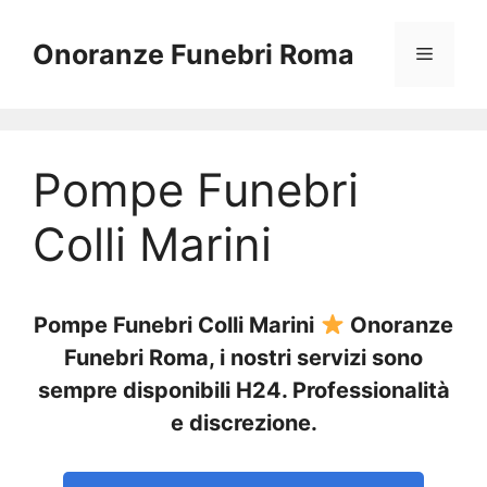
Vai
al
Onoranze Funebri Roma
Menu
contenuto
Pompe Funebri
Colli Marini
Pompe Funebri Colli Marini
Onoranze
Funebri Roma, i nostri servizi sono
sempre disponibili H24. Professionalità
e discrezione.