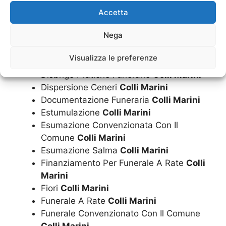
Cremazioni
Colli Marini
Accetta
Nega
Cuscini
Colli Marini
Diamantificazione Delle Ceneri
Colli
Visualizza le preferenze
Marini
Disbrigo Pratiche Funerarie
Colli Marini
Dispersione Ceneri
Colli Marini
Documentazione Funeraria
Colli Marini
Estumulazione
Colli Marini
Esumazione Convenzionata Con Il
Comune
Colli Marini
Esumazione Salma
Colli Marini
Finanziamento Per Funerale A Rate
Colli
Marini
Fiori
Colli Marini
Funerale A Rate
Colli Marini
Funerale Convenzionato Con Il Comune
Colli Marini