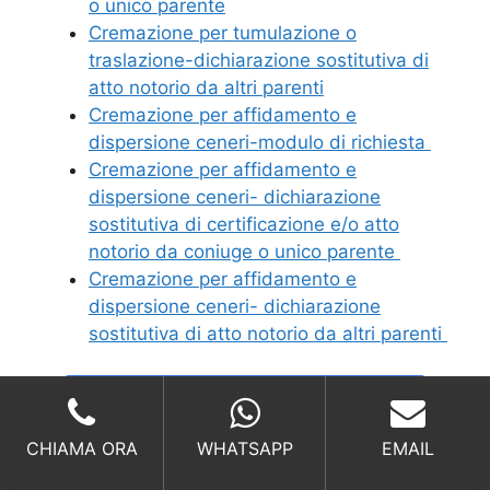
o unico parente
Cremazione per tumulazione o
traslazione-dichiarazione sostitutiva di
atto notorio da altri parenti
Cremazione per affidamento e
dispersione ceneri-modulo di richiesta
Cremazione per affidamento e
dispersione ceneri- dichiarazione
sostitutiva di certificazione e/o atto
notorio da coniuge o unico parente
Cremazione per affidamento e
dispersione ceneri- dichiarazione
sostitutiva di atto notorio da altri parenti
Richiedi un Preventivo
CHIAMA ORA
WHATSAPP
EMAIL