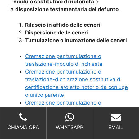
il
modulo sostitutivo di notorietà
e
la
disposizione testamentaria del defunto
.
Rilascio in affido delle ceneri
Dispersione delle ceneri
Tumulazione o Inumazione delle ceneri
Cremazione per tumulazione o
traslazione-modulo di richiesta
Cremazione per tumulazione o
traslazione-dichiarazione sostitutiva di
certificazione e/o atto notorio da coniuge
o unico parente
Cremazione per tumulazione o
traslazione-dichiarazione sostitutiva di
atto notorio da altri parenti
Cremazione per affidamento e
CHIAMA ORA
WHATSAPP
EMAIL
dispersione ceneri-modulo di richiesta