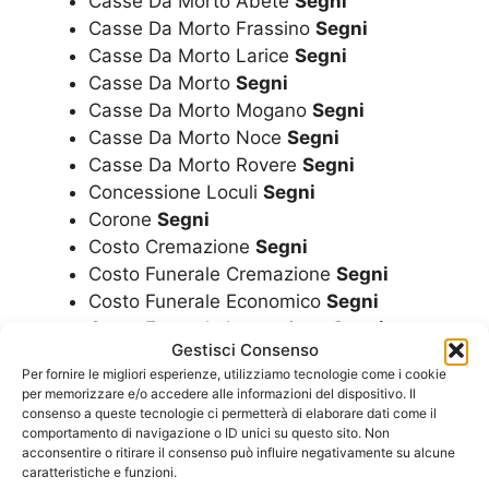
Casse Da Morto Abete
Segni
Casse Da Morto Frassino
Segni
Casse Da Morto Larice
Segni
Casse Da Morto
Segni
Casse Da Morto Mogano
Segni
Casse Da Morto Noce
Segni
Casse Da Morto Rovere
Segni
Concessione Loculi
Segni
Corone
Segni
Costo Cremazione
Segni
Costo Funerale Cremazione
Segni
Costo Funerale Economico
Segni
Costo Funerale Inumazione
Segni
Gestisci Consenso
Costo Funerale
Segni
Per fornire le migliori esperienze, utilizziamo tecnologie come i cookie
Costo Funerale Tumulazione
Segni
per memorizzare e/o accedere alle informazioni del dispositivo. Il
Cremazione
Segni
consenso a queste tecnologie ci permetterà di elaborare dati come il
comportamento di navigazione o ID unici su questo sito. Non
Cremazioni
Segni
acconsentire o ritirare il consenso può influire negativamente su alcune
caratteristiche e funzioni.