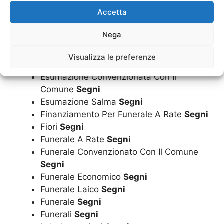
Cuscini
Segni
Accetta
Diamantificazione Delle Ceneri
Segni
Disbrigo Pratiche Funerarie
Segni
Nega
Dispersione Ceneri
Segni
Documentazione Funeraria
Segni
Visualizza le preferenze
Estumulazione
Segni
Esumazione Convenzionata Con Il
Comune
Segni
Esumazione Salma
Segni
Finanziamento Per Funerale A Rate
Segni
Fiori
Segni
Funerale A Rate
Segni
Funerale Convenzionato Con Il Comune
Segni
Funerale Economico
Segni
Funerale Laico
Segni
Funerale
Segni
Funerali
Segni