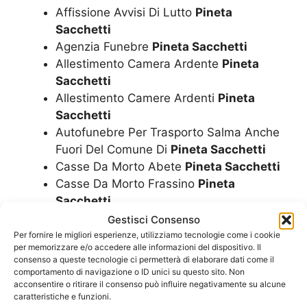
Affissione Avvisi Di Lutto
Pineta
Sacchetti
Agenzia Funebre
Pineta Sacchetti
Allestimento Camera Ardente
Pineta
Sacchetti
Allestimento Camere Ardenti
Pineta
Sacchetti
Autofunebre Per Trasporto Salma Anche
Fuori Del Comune Di
Pineta Sacchetti
Casse Da Morto Abete
Pineta Sacchetti
Casse Da Morto Frassino
Pineta
Sacchetti
Casse Da Morto Larice
Pineta Sacchetti
Gestisci Consenso
Casse Da Morto
Pineta Sacchetti
Per fornire le migliori esperienze, utilizziamo tecnologie come i cookie
per memorizzare e/o accedere alle informazioni del dispositivo. Il
Casse Da Morto Mogano
Pineta
consenso a queste tecnologie ci permetterà di elaborare dati come il
Sacchetti
comportamento di navigazione o ID unici su questo sito. Non
acconsentire o ritirare il consenso può influire negativamente su alcune
Casse Da Morto Noce
Pineta Sacchetti
caratteristiche e funzioni.
Casse Da Morto Rovere
Pineta Sacchetti