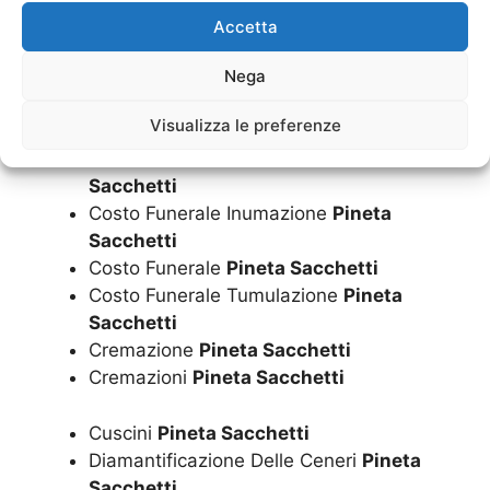
Concessione Loculi
Pineta Sacchetti
Accetta
Corone
Pineta Sacchetti
Nega
Costo Cremazione
Pineta Sacchetti
Costo Funerale Cremazione
Pineta
Visualizza le preferenze
Sacchetti
Costo Funerale Economico
Pineta
Sacchetti
Costo Funerale Inumazione
Pineta
Sacchetti
Costo Funerale
Pineta Sacchetti
Costo Funerale Tumulazione
Pineta
Sacchetti
Cremazione
Pineta Sacchetti
Cremazioni
Pineta Sacchetti
Cuscini
Pineta Sacchetti
Diamantificazione Delle Ceneri
Pineta
Sacchetti