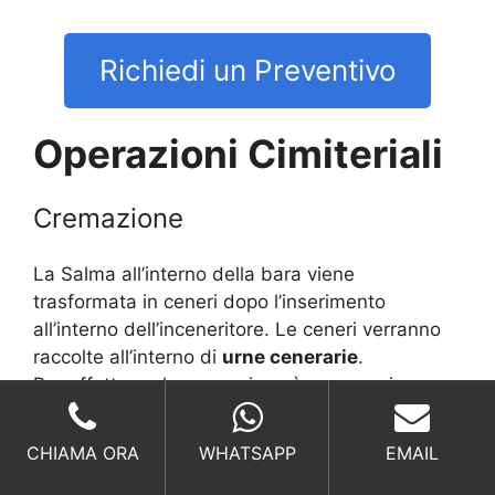
Richiedi un Preventivo
Operazioni Cimiteriali
Cremazione
La Salma all’interno della bara viene
trasformata in ceneri dopo l’inserimento
all’interno dell’inceneritore. Le ceneri verranno
raccolte all’interno di
urne cenerarie
.
Per effettuare la cremazione è necessario
il
modulo sostitutivo di notorietà
e
la
disposizione testamentaria del defunto
.
CHIAMA ORA
WHATSAPP
EMAIL