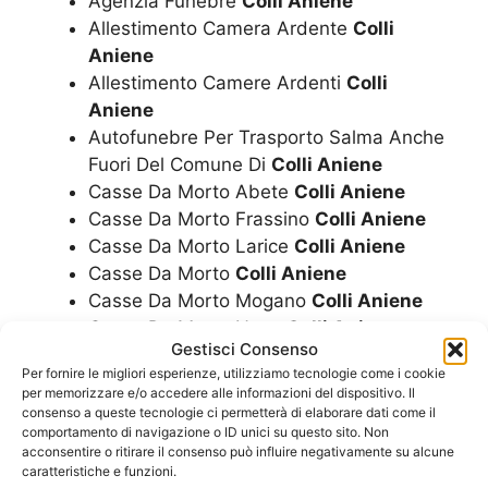
Agenzia Funebre
Colli Aniene
Allestimento Camera Ardente
Colli
Aniene
Allestimento Camere Ardenti
Colli
Aniene
Autofunebre Per Trasporto Salma Anche
Fuori Del Comune Di
Colli Aniene
Casse Da Morto Abete
Colli Aniene
Casse Da Morto Frassino
Colli Aniene
Casse Da Morto Larice
Colli Aniene
Casse Da Morto
Colli Aniene
Casse Da Morto Mogano
Colli Aniene
Casse Da Morto Noce
Colli Aniene
Gestisci Consenso
Casse Da Morto Rovere
Colli Aniene
Per fornire le migliori esperienze, utilizziamo tecnologie come i cookie
Concessione Loculi
Colli Aniene
per memorizzare e/o accedere alle informazioni del dispositivo. Il
Corone
Colli Aniene
consenso a queste tecnologie ci permetterà di elaborare dati come il
comportamento di navigazione o ID unici su questo sito. Non
Costo Cremazione
Colli Aniene
acconsentire o ritirare il consenso può influire negativamente su alcune
Costo Funerale Cremazione
Colli Aniene
caratteristiche e funzioni.