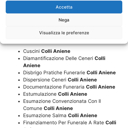
Costo Funerale Economico
Colli Aniene
Accetta
Costo Funerale Inumazione
Colli Aniene
Costo Funerale
Colli Aniene
Nega
Costo Funerale Tumulazione
Colli Aniene
Cremazione
Colli Aniene
Visualizza le preferenze
Cremazioni
Colli Aniene
Cuscini
Colli Aniene
Diamantificazione Delle Ceneri
Colli
Aniene
Disbrigo Pratiche Funerarie
Colli Aniene
Dispersione Ceneri
Colli Aniene
Documentazione Funeraria
Colli Aniene
Estumulazione
Colli Aniene
Esumazione Convenzionata Con Il
Comune
Colli Aniene
Esumazione Salma
Colli Aniene
Finanziamento Per Funerale A Rate
Colli