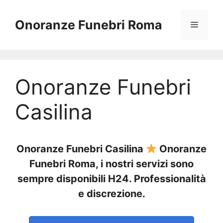
Vai
al
Onoranze Funebri Roma
Menu
contenuto
Onoranze Funebri
Casilina
Onoranze Funebri Casilina
Onoranze
Funebri Roma, i nostri servizi sono
sempre disponibili H24. Professionalità
e discrezione.