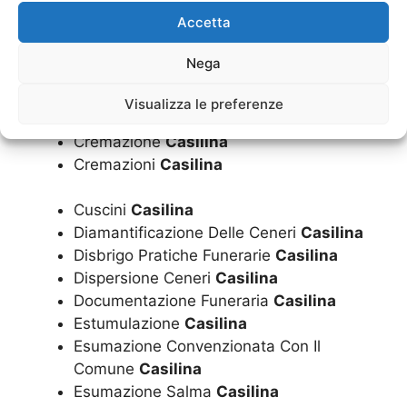
Costo Cremazione
Casilina
Accetta
Costo Funerale Cremazione
Casilina
Costo Funerale Economico
Casilina
Nega
Costo Funerale Inumazione
Casilina
Costo Funerale
Casilina
Visualizza le preferenze
Costo Funerale Tumulazione
Casilina
Cremazione
Casilina
Cremazioni
Casilina
Cuscini
Casilina
Diamantificazione Delle Ceneri
Casilina
Disbrigo Pratiche Funerarie
Casilina
Dispersione Ceneri
Casilina
Documentazione Funeraria
Casilina
Estumulazione
Casilina
Esumazione Convenzionata Con Il
Comune
Casilina
Esumazione Salma
Casilina