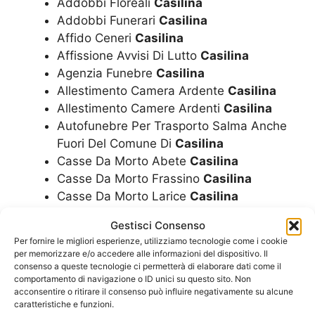
Addobbi Floreali
Casilina
Addobbi Funerari
Casilina
Affido Ceneri
Casilina
Affissione Avvisi Di Lutto
Casilina
Agenzia Funebre
Casilina
Allestimento Camera Ardente
Casilina
Allestimento Camere Ardenti
Casilina
Autofunebre Per Trasporto Salma Anche
Fuori Del Comune Di
Casilina
Casse Da Morto Abete
Casilina
Casse Da Morto Frassino
Casilina
Casse Da Morto Larice
Casilina
Casse Da Morto
Casilina
Gestisci Consenso
Casse Da Morto Mogano
Casilina
Per fornire le migliori esperienze, utilizziamo tecnologie come i cookie
Casse Da Morto Noce
Casilina
per memorizzare e/o accedere alle informazioni del dispositivo. Il
Casse Da Morto Rovere
Casilina
consenso a queste tecnologie ci permetterà di elaborare dati come il
comportamento di navigazione o ID unici su questo sito. Non
Concessione Loculi
Casilina
acconsentire o ritirare il consenso può influire negativamente su alcune
Corone
Casilina
caratteristiche e funzioni.