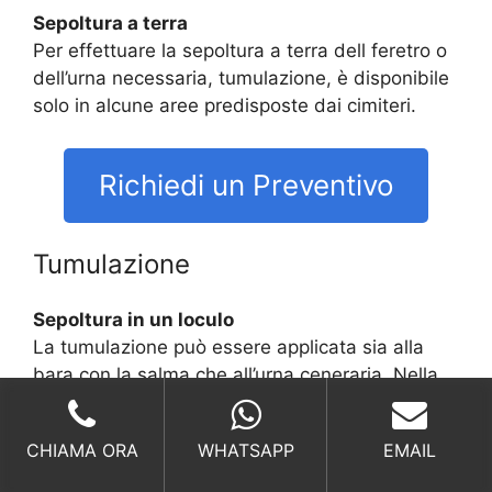
Sepoltura a terra
Per effettuare la sepoltura a terra dell feretro o
dell’urna necessaria, tumulazione, è disponibile
solo in alcune aree predisposte dai cimiteri.
Richiedi un Preventivo
Tumulazione
Sepoltura in un loculo
La tumulazione può essere applicata sia alla
bara con la salma che all’urna ceneraria. Nella
sepoltura tramite tumulazione la salma viene
inserita in due casse, una dentro l’altra.
CHIAMA ORA
WHATSAPP
EMAIL
In entrambi casi per la tumulazione a Marano
Equo è necessario un loculo tra quelli dei