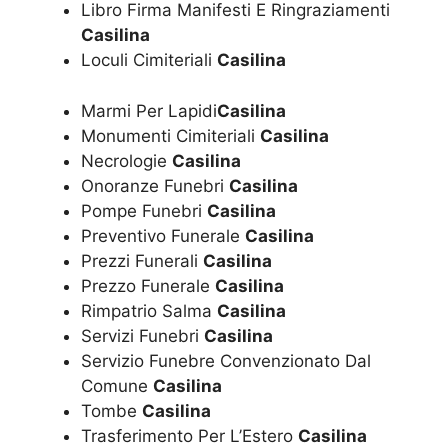
Libro Firma Manifesti E Ringraziamenti
Casilina
Loculi Cimiteriali
Casilina
Marmi Per Lapidi
Casilina
Monumenti Cimiteriali
Casilina
Necrologie
Casilina
Onoranze Funebri
Casilina
Pompe Funebri
Casilina
Preventivo Funerale
Casilina
Prezzi Funerali
Casilina
Prezzo Funerale
Casilina
Rimpatrio Salma
Casilina
Servizi Funebri
Casilina
Servizio Funebre Convenzionato Dal
Comune
Casilina
Tombe
Casilina
Trasferimento Per L’Estero
Casilina