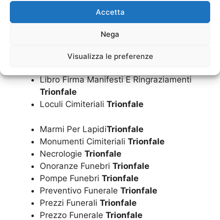
Inumazione Convenzionata Dal Comune
Accetta
Trionfale
Inumazione
Trionfale
Nega
Istruzione Operazioni Cimiteriali
Trionfale
Lapide
Trionfale
Visualizza le preferenze
Lapidi
Trionfale
Libro Firma Manifesti E Ringraziamenti
Trionfale
Loculi Cimiteriali
Trionfale
Marmi Per Lapidi
Trionfale
Monumenti Cimiteriali
Trionfale
Necrologie
Trionfale
Onoranze Funebri
Trionfale
Pompe Funebri
Trionfale
Preventivo Funerale
Trionfale
Prezzi Funerali
Trionfale
Prezzo Funerale
Trionfale