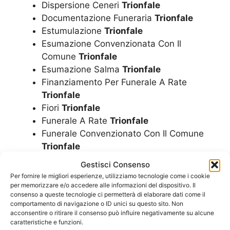
Dispersione Ceneri
Trionfale
Documentazione Funeraria
Trionfale
Estumulazione
Trionfale
Esumazione Convenzionata Con Il
Comune
Trionfale
Esumazione Salma
Trionfale
Finanziamento Per Funerale A Rate
Trionfale
Fiori
Trionfale
Funerale A Rate
Trionfale
Funerale Convenzionato Con Il Comune
Trionfale
Funerale Economico
Trionfale
Gestisci Consenso
Funerale Laico
Trionfale
Per fornire le migliori esperienze, utilizziamo tecnologie come i cookie
Funerale
Trionfale
per memorizzare e/o accedere alle informazioni del dispositivo. Il
consenso a queste tecnologie ci permetterà di elaborare dati come il
Funerali
Trionfale
comportamento di navigazione o ID unici su questo sito. Non
Imbalsamazioni
Trionfale
acconsentire o ritirare il consenso può influire negativamente su alcune
caratteristiche e funzioni.
Impresa Funebre
Trionfale