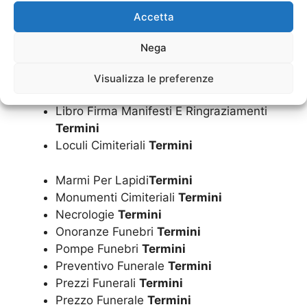
Inumazione Convenzionata Dal Comune
Accetta
Termini
Inumazione
Termini
Nega
Istruzione Operazioni Cimiteriali
Termini
Lapide
Termini
Visualizza le preferenze
Lapidi
Termini
Libro Firma Manifesti E Ringraziamenti
Termini
Loculi Cimiteriali
Termini
Marmi Per Lapidi
Termini
Monumenti Cimiteriali
Termini
Necrologie
Termini
Onoranze Funebri
Termini
Pompe Funebri
Termini
Preventivo Funerale
Termini
Prezzi Funerali
Termini
Prezzo Funerale
Termini