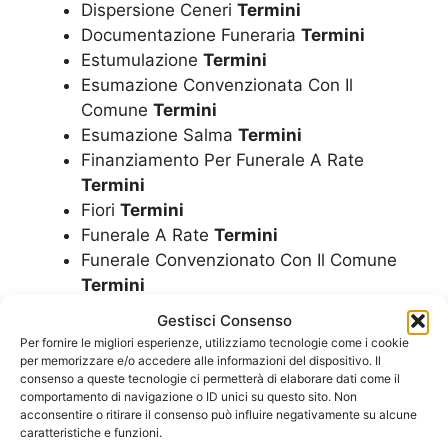
Dispersione Ceneri
Termini
Documentazione Funeraria
Termini
Estumulazione
Termini
Esumazione Convenzionata Con Il
Comune
Termini
Esumazione Salma
Termini
Finanziamento Per Funerale A Rate
Termini
Fiori
Termini
Funerale A Rate
Termini
Funerale Convenzionato Con Il Comune
Termini
Funerale Economico
Termini
Gestisci Consenso
Funerale Laico
Termini
Per fornire le migliori esperienze, utilizziamo tecnologie come i cookie
Funerale
Termini
per memorizzare e/o accedere alle informazioni del dispositivo. Il
consenso a queste tecnologie ci permetterà di elaborare dati come il
Funerali
Termini
comportamento di navigazione o ID unici su questo sito. Non
Imbalsamazioni
Termini
acconsentire o ritirare il consenso può influire negativamente su alcune
caratteristiche e funzioni.
Impresa Funebre
Termini