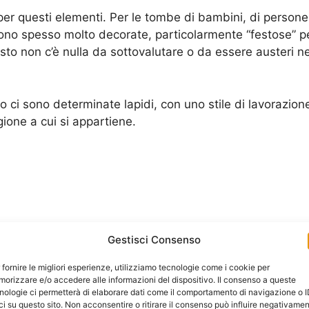
per questi elementi. Per le tombe di bambini, di persone
sono spesso molto decorate, particolarmente “festose” pe
sto non c’è nulla da sottovalutare o da essere austeri ne
 ci sono determinate lapidi, con uno stile di lavorazion
gione a cui si appartiene.
Gestisci Consenso
 fornire le migliori esperienze, utilizziamo tecnologie come i cookie per
ne nascono tante altre. Potremmo fare anche dei nomi c
orizzare e/o accedere alle informazioni del dispositivo. Il consenso a queste
nologie ci permetterà di elaborare dati come il comportamento di navigazione o 
 in vita.
ci su questo sito. Non acconsentire o ritirare il consenso può influire negativame