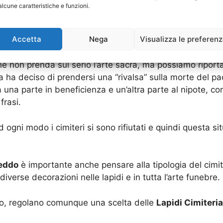
alcune caratteristiche e funzioni.
rte per le
Lapidi Cimiteriali Riofreddo
che sono personal
e eccessivi perché comunque, i cimiteri, in caso non tr
Accetta
Nega
Visualizza le preferen
solutamente rifiutarsi di collocarla.
 non prenda sul serio l’arte sacra, ma possiamo riportar
ta ha deciso di prendersi una “rivalsa” sulla morte del 
a una parte in beneficienza e un’altra parte al nipote, 
frasi.
gni modo i cimiteri si sono rifiutati e quindi questa situ
reddo
è importante anche pensare alla tipologia del cimite
verse decorazioni nelle lapidi e in tutta l’arte funebre.
ico, regolano comunque una scelta delle
Lapidi Cimiteria