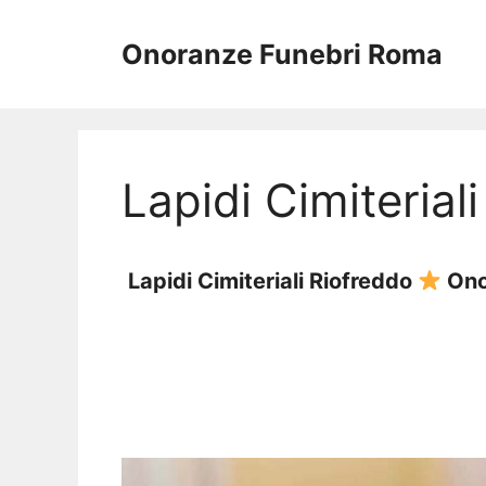
Vai
al
Onoranze Funebri Roma
contenuto
Lapidi Cimiterial
Lapidi Cimiteriali Riofreddo
Onor