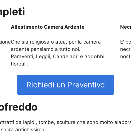
pleti
Allestimento Camera Ardente
Necr
zione
Che sia religiosa o atea, per la camera
E’ po
ardente pensiamo a tutto noi.
necr
Paraventi, Leggii, Candelabri e addobbi
nost
floreali.
Richiedi un Preventivo
iofreddo
 attratti da lapidi, tombe, sculture che sono molto elab
 sacra antichissima.