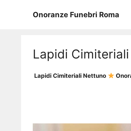
Vai
al
Onoranze Funebri Roma
contenuto
Lapidi Cimiterial
Lapidi Cimiteriali Nettuno
Onora