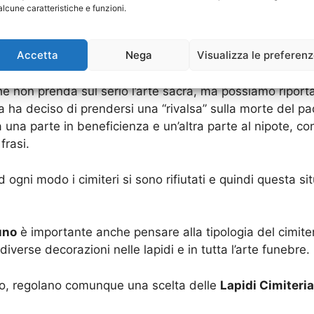
alcune caratteristiche e funzioni.
rte per le
Lapidi Cimiteriali Nettuno
che sono personaliz
e eccessivi perché comunque, i cimiteri, in caso non tr
Accetta
Nega
Visualizza le preferen
solutamente rifiutarsi di collocarla.
 non prenda sul serio l’arte sacra, ma possiamo riportar
ta ha deciso di prendersi una “rivalsa” sulla morte del 
a una parte in beneficienza e un’altra parte al nipote, 
frasi.
gni modo i cimiteri si sono rifiutati e quindi questa situ
uno
è importante anche pensare alla tipologia del cimiter
verse decorazioni nelle lapidi e in tutta l’arte funebre.
ico, regolano comunque una scelta delle
Lapidi Cimiteria