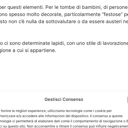
per questi elementi. Per le tombe di bambini, di persone
sono spesso molto decorate, particolarmente “festose” pe
sto non c’è nulla da sottovalutare o da essere austeri ne
 ci sono determinate lapidi, con uno stile di lavorazion
gione a cui si appartiene.
Gestisci Consenso
 fornire le migliori esperienze, utilizziamo tecnologie come i cookie per
ne nascono tante altre. Potremmo fare anche dei nomi c
orizzare e/o accedere alle informazioni del dispositivo. Il consenso a queste
nologie ci permetterà di elaborare dati come il comportamento di navigazione o 
 in vita.
ci su questo sito. Non acconsentire o ritirare il consenso può influire negativame