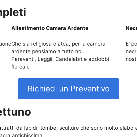
pleti
Allestimento Camera Ardente
Necr
zione
Che sia religiosa o atea, per la camera
E’ po
ardente pensiamo a tutto noi.
necr
Paraventi, Leggii, Candelabri e addobbi
nost
floreali.
Richiedi un Preventivo
Nettuno
 attratti da lapidi, tombe, sculture che sono molto elab
acra antichissima.