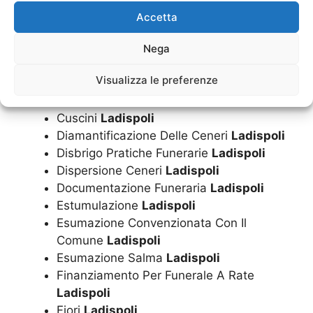
Costo Funerale Inumazione
Ladispoli
Accetta
Costo Funerale
Ladispoli
Costo Funerale Tumulazione
Ladispoli
Nega
Cremazione
Ladispoli
Visualizza le preferenze
Cremazioni
Ladispoli
Cuscini
Ladispoli
Diamantificazione Delle Ceneri
Ladispoli
Disbrigo Pratiche Funerarie
Ladispoli
Dispersione Ceneri
Ladispoli
Documentazione Funeraria
Ladispoli
Estumulazione
Ladispoli
Esumazione Convenzionata Con Il
Comune
Ladispoli
Esumazione Salma
Ladispoli
Finanziamento Per Funerale A Rate
Ladispoli
Fiori
Ladispoli