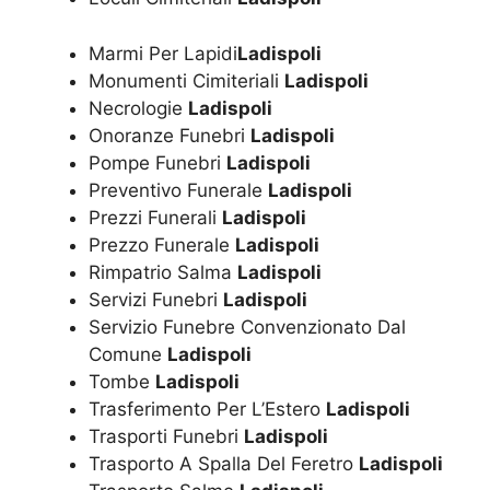
Marmi Per Lapidi
Ladispoli
Monumenti Cimiteriali
Ladispoli
Necrologie
Ladispoli
Onoranze Funebri
Ladispoli
Pompe Funebri
Ladispoli
Preventivo Funerale
Ladispoli
Prezzi Funerali
Ladispoli
Prezzo Funerale
Ladispoli
Rimpatrio Salma
Ladispoli
Servizi Funebri
Ladispoli
Servizio Funebre Convenzionato Dal
Comune
Ladispoli
Tombe
Ladispoli
Trasferimento Per L’Estero
Ladispoli
Trasporti Funebri
Ladispoli
Trasporto A Spalla Del Feretro
Ladispoli