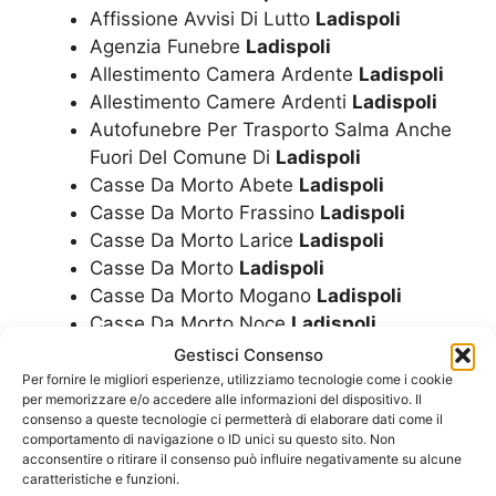
Affissione Avvisi Di Lutto
Ladispoli
Agenzia Funebre
Ladispoli
Allestimento Camera Ardente
Ladispoli
Allestimento Camere Ardenti
Ladispoli
Autofunebre Per Trasporto Salma Anche
Fuori Del Comune Di
Ladispoli
Casse Da Morto Abete
Ladispoli
Casse Da Morto Frassino
Ladispoli
Casse Da Morto Larice
Ladispoli
Casse Da Morto
Ladispoli
Casse Da Morto Mogano
Ladispoli
Casse Da Morto Noce
Ladispoli
Casse Da Morto Rovere
Ladispoli
Gestisci Consenso
Concessione Loculi
Ladispoli
Per fornire le migliori esperienze, utilizziamo tecnologie come i cookie
per memorizzare e/o accedere alle informazioni del dispositivo. Il
Corone
Ladispoli
consenso a queste tecnologie ci permetterà di elaborare dati come il
Costo Cremazione
Ladispoli
comportamento di navigazione o ID unici su questo sito. Non
Costo Funerale Cremazione
Ladispoli
acconsentire o ritirare il consenso può influire negativamente su alcune
caratteristiche e funzioni.
Costo Funerale Economico
Ladispoli