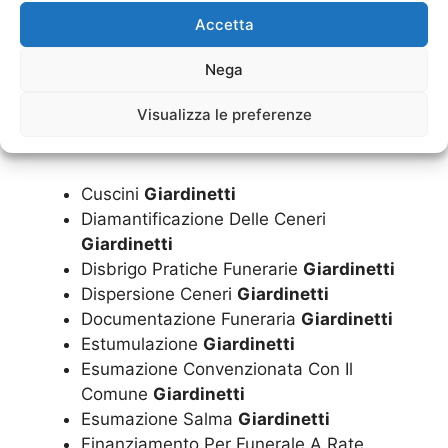
Costo Funerale Economico
Giardinetti
Accetta
Costo Funerale Inumazione
Giardinetti
Costo Funerale
Giardinetti
Nega
Costo Funerale Tumulazione
Giardinetti
Visualizza le preferenze
Cremazione
Giardinetti
Cremazioni
Giardinetti
Cuscini
Giardinetti
Diamantificazione Delle Ceneri
Giardinetti
Disbrigo Pratiche Funerarie
Giardinetti
Dispersione Ceneri
Giardinetti
Documentazione Funeraria
Giardinetti
Estumulazione
Giardinetti
Esumazione Convenzionata Con Il
Comune
Giardinetti
Esumazione Salma
Giardinetti
Finanziamento Per Funerale A Rate