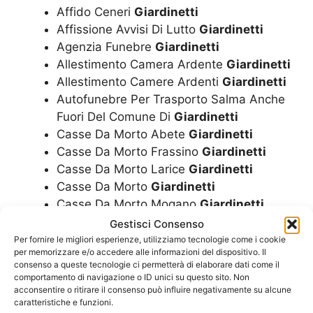
Affido Ceneri
Giardinetti
Affissione Avvisi Di Lutto
Giardinetti
Agenzia Funebre
Giardinetti
Allestimento Camera Ardente
Giardinetti
Allestimento Camere Ardenti
Giardinetti
Autofunebre Per Trasporto Salma Anche
Fuori Del Comune Di
Giardinetti
Casse Da Morto Abete
Giardinetti
Casse Da Morto Frassino
Giardinetti
Casse Da Morto Larice
Giardinetti
Casse Da Morto
Giardinetti
Casse Da Morto Mogano
Giardinetti
Casse Da Morto Noce
Giardinetti
Gestisci Consenso
Casse Da Morto Rovere
Giardinetti
Per fornire le migliori esperienze, utilizziamo tecnologie come i cookie
per memorizzare e/o accedere alle informazioni del dispositivo. Il
Concessione Loculi
Giardinetti
consenso a queste tecnologie ci permetterà di elaborare dati come il
Corone
Giardinetti
comportamento di navigazione o ID unici su questo sito. Non
Costo Cremazione
Giardinetti
acconsentire o ritirare il consenso può influire negativamente su alcune
caratteristiche e funzioni.
Costo Funerale Cremazione
Giardinetti