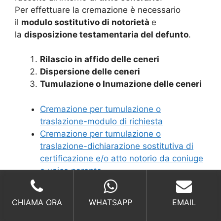
Per effettuare la cremazione è necessario
il
modulo sostitutivo di notorietà
e
la
disposizione testamentaria del defunto
.
Rilascio in affido delle ceneri
Dispersione delle ceneri
Tumulazione o Inumazione delle ceneri
Cremazione per tumulazione o
traslazione-modulo di richiesta
Cremazione per tumulazione o
traslazione-dichiarazione sostitutiva di
certificazione e/o atto notorio da coniuge
o unico parente
Cremazione per tumulazione o
traslazione-dichiarazione sostitutiva di
CHIAMA ORA
WHATSAPP
EMAIL
atto notorio da altri parenti
Cremazione per affidamento e