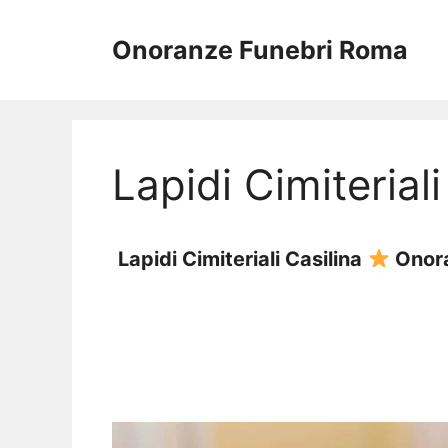
Vai
al
Onoranze Funebri Roma
contenuto
Lapidi Cimiteriali
Lapidi Cimiteriali Casilina
Onora