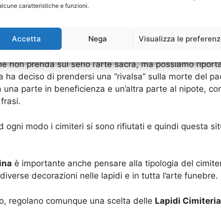
alcune caratteristiche e funzioni.
rte per le
Lapidi Cimiteriali Casilina
che sono personaliz
e eccessivi perché comunque, i cimiteri, in caso non tr
Accetta
Nega
Visualizza le preferen
solutamente rifiutarsi di collocarla.
 non prenda sul serio l’arte sacra, ma possiamo riportar
ta ha deciso di prendersi una “rivalsa” sulla morte del 
a una parte in beneficienza e un’altra parte al nipote, 
frasi.
gni modo i cimiteri si sono rifiutati e quindi questa situ
ina
è importante anche pensare alla tipologia del cimiter
verse decorazioni nelle lapidi e in tutta l’arte funebre.
ico, regolano comunque una scelta delle
Lapidi Cimiteria