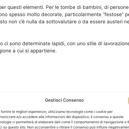
per questi elementi. Per le tombe di bambini, di persone
sono spesso molto decorate, particolarmente “festose” pe
sto non c’è nulla da sottovalutare o da essere austeri ne
 ci sono determinate lapidi, con uno stile di lavorazion
gione a cui si appartiene.
Gestisci Consenso
 fornire le migliori esperienze, utilizziamo tecnologie come i cookie per
ne nascono tante altre. Potremmo fare anche dei nomi c
orizzare e/o accedere alle informazioni del dispositivo. Il consenso a queste
nologie ci permetterà di elaborare dati come il comportamento di navigazione o 
 in vita.
ci su questo sito. Non acconsentire o ritirare il consenso può influire negativame