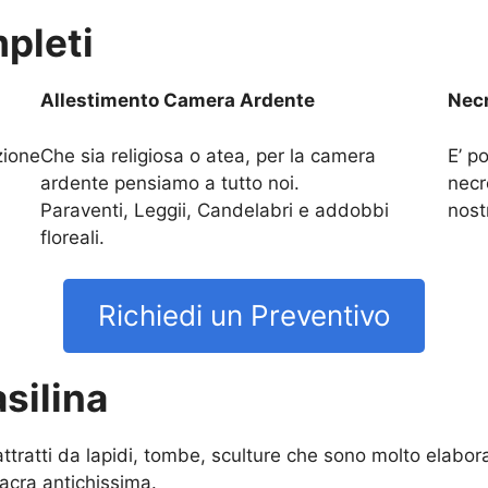
pleti
Allestimento Camera Ardente
Necr
zione
Che sia religiosa o atea, per la camera
E’ po
ardente pensiamo a tutto noi.
necr
Paraventi, Leggii, Candelabri e addobbi
nost
floreali.
Richiedi un Preventivo
asilina
 attratti da lapidi, tombe, sculture che sono molto elab
acra antichissima.