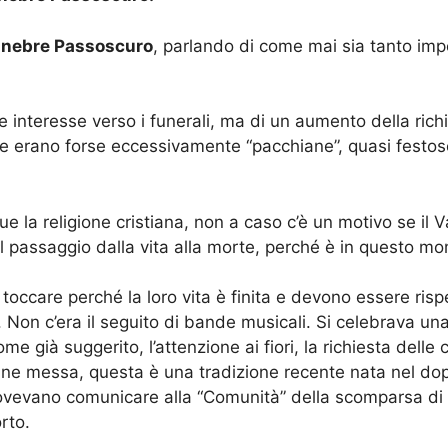
unebre Passoscuro
, parlando di come mai sia tanto impo
re interesse verso i funerali, ma di un aumento della richi
 che erano forse eccessivamente “pacchiane”, quasi fes
gue la religione cristiana, non a caso c’è un motivo se il
l passaggio dalla vita alla morte, perché è in questo mome
 toccare perché la loro vita è finita e devono essere risp
e. Non c’era il seguito di bande musicali. Si celebrava 
e già suggerito, l’attenzione ai fiori, la richiesta dell
fine messa, questa è una tradizione recente nata nel do
 dovevano comunicare alla “Comunità” della scomparsa di u
rto.