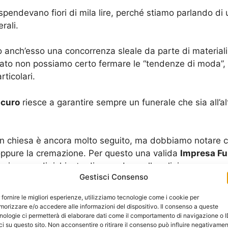
pendevano fiori di mila lire, perché stiamo parlando di un
rali.
to anch’esso una concorrenza sleale da parte di materiali
lato non possiamo certo fermare le “tendenze di moda”, d
ticolari.
scuro
riesce a garantire sempre un funerale che sia all’alt
to in chiesa è ancora molto seguito, ma dobbiamo notare
 oppure la cremazione. Per questo una valida
Impresa F
 in caso di richieste diverse da quelle religiose.
Gestisci Consenso
 rito funebre in chiesa, ci sono comunque delle richieste
 fornire le migliori esperienze, utilizziamo tecnologie come i cookie per
gio” momentaneo della bara direttamente in casa.
orizzare e/o accedere alle informazioni del dispositivo. Il consenso a queste
nologie ci permetterà di elaborare dati come il comportamento di navigazione o 
ci su questo sito. Non acconsentire o ritirare il consenso può influire negativame