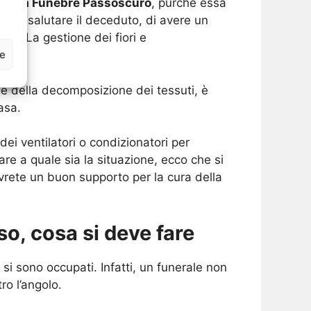
resa Funebre Passoscuro
, purché essa
iono salutare il deceduto, di avere un
uro
. La gestione dei fiori e
ze
ne della decomposizione dei tessuti, è
asa.
ei ventilatori o condizionatori per
re a quale sia la situazione, ecco che si
vrete un buon supporto per la cura della
o, cosa si deve fare
 si sono occupati. Infatti, un funerale non
ro l’angolo.