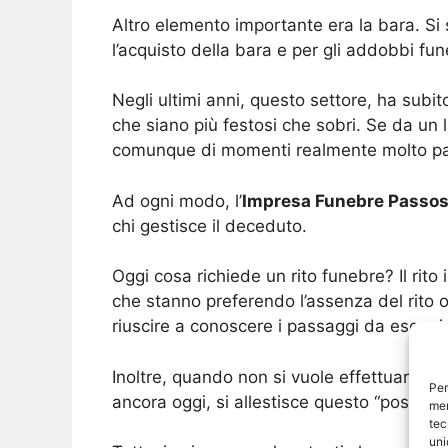
Altro elemento importante era la bara. Si s
l’acquisto della bara e per gli addobbi fune
Negli ultimi anni, questo settore, ha subi
che siano più festosi che sobri. Se da un 
comunque di momenti realmente molto par
Ad ogni modo, l’
Impresa Funebre Passo
chi gestisce il deceduto.
Oggi cosa richiede un rito funebre? Il ri
che stanno preferendo l’assenza del rito
riuscire a conoscere i passaggi da eseguire
Inoltre, quando non si vuole effettuare il
Per
ancora oggi, si allestisce questo “posteg
mem
tec
uni