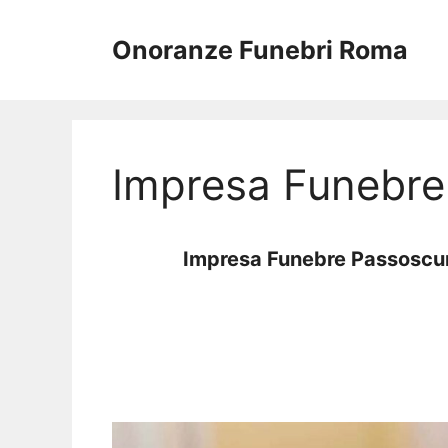
Vai
al
Onoranze Funebri Roma
contenuto
Impresa Funebre
Impresa Funebre Passoscu