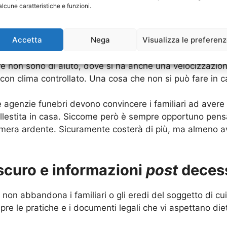
scono affittare una camera ardente direttamente nell’
Imp
alcune caratteristiche e funzioni.
 fermare la bara. Questo consente alle persone che vogl
La bara e sotto controllo dell’
Impresa Funebre Passosc
Accetta
Nega
Visualizza le preferen
parte dello
staff
dell’
Impresa Funebre Passoscuro.
ure non sono di aiuto, dove si ha anche una velocizzazio
on clima controllato. Una cosa che non si può fare in c
 agenzie funebri devono convincere i familiari ad avere d
allestita in casa. Siccome però è sempre opportuno pensa
 camera ardente. Sicuramente costerà di più, ma almeno a
curo e informazioni
post
decess
non abbandona i familiari o gli eredi del soggetto di cui
re le pratiche e i documenti legali che vi aspettano diet