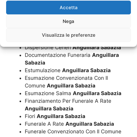
Accetta
Cuscini
Anguillara Sabazia
Diamantificazione Delle Ceneri
Nega
Anguillara Sabazia
Disbrigo Pratiche Funerarie
Anguillara
Visualizza le preferenze
Sabazia
Dispersione Ceneri
Anguillara Sabazia
Documentazione Funeraria
Anguillara
Sabazia
Estumulazione
Anguillara Sabazia
Esumazione Convenzionata Con Il
Comune
Anguillara Sabazia
Esumazione Salma
Anguillara Sabazia
Finanziamento Per Funerale A Rate
Anguillara Sabazia
Fiori
Anguillara Sabazia
Funerale A Rate
Anguillara Sabazia
Funerale Convenzionato Con Il Comune