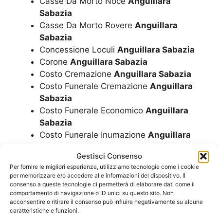
Casse Da Morto Noce
Anguillara
Sabazia
Casse Da Morto Rovere
Anguillara
Sabazia
Concessione Loculi
Anguillara Sabazia
Corone
Anguillara Sabazia
Costo Cremazione
Anguillara Sabazia
Costo Funerale Cremazione
Anguillara
Sabazia
Costo Funerale Economico
Anguillara
Sabazia
Costo Funerale Inumazione
Anguillara
Sabazia
Gestisci Consenso
Costo Funerale
Anguillara Sabazia
Per fornire le migliori esperienze, utilizziamo tecnologie come i cookie
Costo Funerale Tumulazione
Anguillara
per memorizzare e/o accedere alle informazioni del dispositivo. Il
Sabazia
consenso a queste tecnologie ci permetterà di elaborare dati come il
comportamento di navigazione o ID unici su questo sito. Non
Cremazione
Anguillara Sabazia
acconsentire o ritirare il consenso può influire negativamente su alcune
Cremazioni
Anguillara Sabazia
caratteristiche e funzioni.