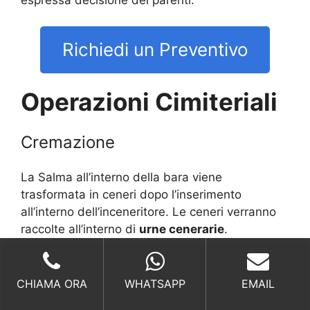
Richiedi un Preventivo
Operazioni Cimiteriali
Cremazione
La Salma all’interno della bara viene
trasformata in ceneri dopo l’inserimento
all’interno dell’inceneritore. Le ceneri verranno
raccolte all’interno di
urne cenerarie
.
Per effettuare la cremazione è necessario
il
modulo sostitutivo di notorietà
e
la
disposizione testamentaria del defunto
.
CHIAMA ORA
WHATSAPP
EMAIL