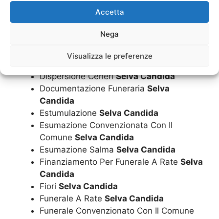
Accetta
Cuscini
Selva Candida
Diamantificazione Delle Ceneri
Selva
Nega
Candida
Disbrigo Pratiche Funerarie
Selva
Visualizza le preferenze
Candida
Dispersione Ceneri
Selva Candida
Documentazione Funeraria
Selva
Candida
Estumulazione
Selva Candida
Esumazione Convenzionata Con Il
Comune
Selva Candida
Esumazione Salma
Selva Candida
Finanziamento Per Funerale A Rate
Selva
Candida
Fiori
Selva Candida
Funerale A Rate
Selva Candida
Funerale Convenzionato Con Il Comune