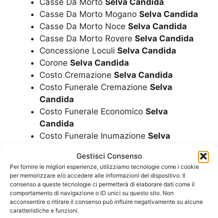
Casse Da Morto
Selva Candida
Casse Da Morto Mogano
Selva Candida
Casse Da Morto Noce
Selva Candida
Casse Da Morto Rovere
Selva Candida
Concessione Loculi
Selva Candida
Corone
Selva Candida
Costo Cremazione
Selva Candida
Costo Funerale Cremazione
Selva
Candida
Costo Funerale Economico
Selva
Candida
Costo Funerale Inumazione
Selva
Candida
Gestisci Consenso
Costo Funerale
Selva Candida
Per fornire le migliori esperienze, utilizziamo tecnologie come i cookie
Costo Funerale Tumulazione
Selva
per memorizzare e/o accedere alle informazioni del dispositivo. Il
Candida
consenso a queste tecnologie ci permetterà di elaborare dati come il
comportamento di navigazione o ID unici su questo sito. Non
Cremazione
Selva Candida
acconsentire o ritirare il consenso può influire negativamente su alcune
Cremazioni
Selva Candida
caratteristiche e funzioni.