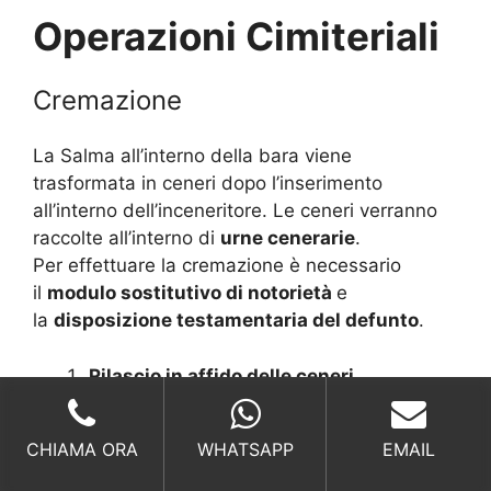
Operazioni Cimiteriali
Cremazione
La Salma all’interno della bara viene
trasformata in ceneri dopo l’inserimento
all’interno dell’inceneritore. Le ceneri verranno
raccolte all’interno di
urne cenerarie
.
Per effettuare la cremazione è necessario
il
modulo sostitutivo di notorietà
e
la
disposizione testamentaria del defunto
.
Rilascio in affido delle ceneri
Dispersione delle ceneri
Tumulazione o Inumazione delle ceneri
CHIAMA ORA
WHATSAPP
EMAIL
Cremazione per tumulazione o