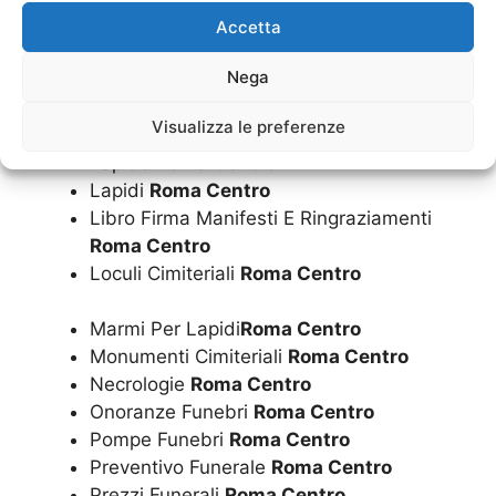
Inumazione Convenzionata Dal Comune
Accetta
Roma Centro
Nega
Inumazione
Roma Centro
Istruzione Operazioni Cimiteriali
Roma
Visualizza le preferenze
Centro
Lapide
Roma Centro
Lapidi
Roma Centro
Libro Firma Manifesti E Ringraziamenti
Roma Centro
Loculi Cimiteriali
Roma Centro
Marmi Per Lapidi
Roma Centro
Monumenti Cimiteriali
Roma Centro
Necrologie
Roma Centro
Onoranze Funebri
Roma Centro
Pompe Funebri
Roma Centro
Preventivo Funerale
Roma Centro
Prezzi Funerali
Roma Centro