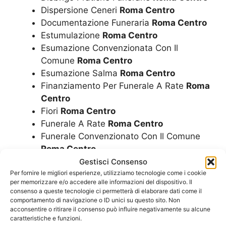
Dispersione Ceneri
Roma Centro
Documentazione Funeraria
Roma Centro
Estumulazione
Roma Centro
Esumazione Convenzionata Con Il
Comune
Roma Centro
Esumazione Salma
Roma Centro
Finanziamento Per Funerale A Rate
Roma
Centro
Fiori
Roma Centro
Funerale A Rate
Roma Centro
Funerale Convenzionato Con Il Comune
Roma Centro
Funerale Economico
Roma Centro
Gestisci Consenso
Funerale Laico
Roma Centro
Per fornire le migliori esperienze, utilizziamo tecnologie come i cookie
per memorizzare e/o accedere alle informazioni del dispositivo. Il
Funerale
Roma Centro
consenso a queste tecnologie ci permetterà di elaborare dati come il
Funerali
Roma Centro
comportamento di navigazione o ID unici su questo sito. Non
acconsentire o ritirare il consenso può influire negativamente su alcune
Imbalsamazioni
Roma Centro
caratteristiche e funzioni.
Impresa Funebre
Roma Centro