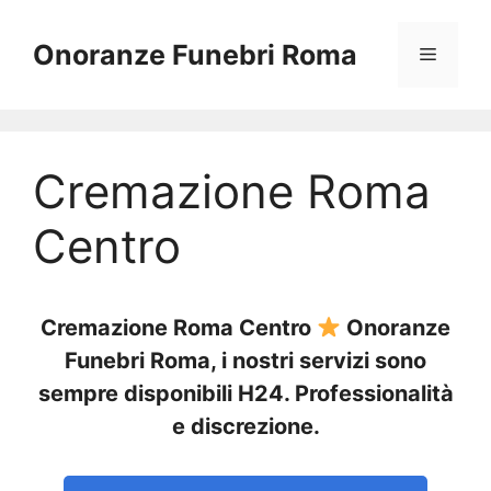
Vai
al
Onoranze Funebri Roma
Menu
contenuto
Cremazione Roma
Centro
Cremazione Roma Centro
Onoranze
Funebri Roma, i nostri servizi sono
sempre disponibili H24. Professionalità
e discrezione.