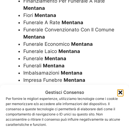
Finanziamento Per Funerale A Rate
Mentana
Fiori
Mentana
Funerale A Rate
Mentana
Funerale Convenzionato Con Il Comune
Mentana
Funerale Economico
Mentana
Funerale Laico
Mentana
Funerale
Mentana
Funerali
Mentana
Imbalsamazioni
Mentana
Impresa Funebre
Mentana
Inumazione Convenzionata Dal Comune
Gestisci Consenso
Mentana
Per fornire le migliori esperienze, utilizziamo tecnologie come i cookie
Inumazione
Mentana
per memorizzare e/o accedere alle informazioni del dispositivo. Il
Istruzione Operazioni Cimiteriali
Mentana
consenso a queste tecnologie ci permetterà di elaborare dati come il
comportamento di navigazione o ID unici su questo sito. Non
Lapide
Mentana
acconsentire o ritirare il consenso può influire negativamente su alcune
Lapidi
Mentana
caratteristiche e funzioni.