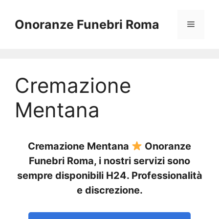
Vai
al
Onoranze Funebri Roma
Menu
contenuto
Cremazione
Mentana
Cremazione Mentana
Onoranze
Funebri Roma, i nostri servizi sono
sempre disponibili H24. Professionalità
e discrezione.