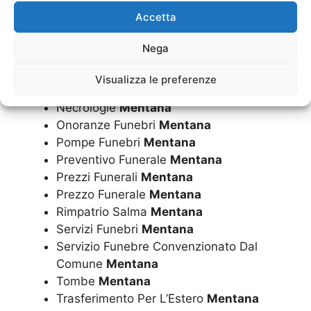
Libro Firma Manifesti E Ringraziamenti
Accetta
Mentana
Loculi Cimiteriali
Mentana
Nega
Marmi Per Lapidi
Mentana
Visualizza le preferenze
Monumenti Cimiteriali
Mentana
Necrologie
Mentana
Onoranze Funebri
Mentana
Pompe Funebri
Mentana
Preventivo Funerale
Mentana
Prezzi Funerali
Mentana
Prezzo Funerale
Mentana
Rimpatrio Salma
Mentana
Servizi Funebri
Mentana
Servizio Funebre Convenzionato Dal
Comune
Mentana
Tombe
Mentana
Trasferimento Per L’Estero
Mentana