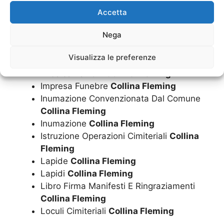
Collina Fleming
Accetta
Funerale Economico
Collina Fleming
Nega
Funerale Laico
Collina Fleming
Funerale
Collina Fleming
Visualizza le preferenze
Funerali
Collina Fleming
Imbalsamazioni
Collina Fleming
Impresa Funebre
Collina Fleming
Inumazione Convenzionata Dal Comune
Collina Fleming
Inumazione
Collina Fleming
Istruzione Operazioni Cimiteriali
Collina
Fleming
Lapide
Collina Fleming
Lapidi
Collina Fleming
Libro Firma Manifesti E Ringraziamenti
Collina Fleming
Loculi Cimiteriali
Collina Fleming