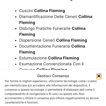
Cuscini
Collina Fleming
Diamantificazione Delle Ceneri
Collina
Fleming
Disbrigo Pratiche Funerarie
Collina
Fleming
Dispersione Ceneri
Collina Fleming
Documentazione Funeraria
Collina
Fleming
Estumulazione
Collina Fleming
Esumazione Convenzionata Con Il
Comune
Collina Fleming
Esumazione Salma
Collina Fleming
Gestisci Consenso
Finanziamento Per Funerale A Rate
Per fornire le migliori esperienze, utilizziamo tecnologie come i cookie
per memorizzare e/o accedere alle informazioni del dispositivo. Il
Collina Fleming
consenso a queste tecnologie ci permetterà di elaborare dati come il
Fiori
Collina Fleming
comportamento di navigazione o ID unici su questo sito. Non
acconsentire o ritirare il consenso può influire negativamente su alcune
Funerale A Rate
Collina Fleming
caratteristiche e funzioni.
Funerale Convenzionato Con Il Comune