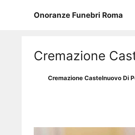
Vai
al
Onoranze Funebri Roma
contenuto
Cremazione Cast
Cremazione Castelnuovo Di 