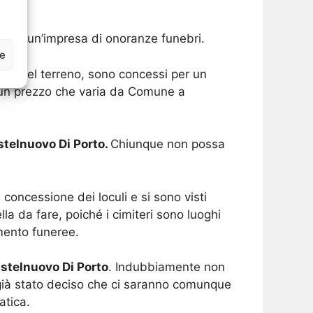
e ad un’impresa di onoranze funebri.
ze
osti nel terreno, sono concessi per un
 un prezzo che varia da Comune a
telnuovo Di Porto.
Chiunque non possa
 concessione dei loculi e si sono visti
la da fare, poiché i cimiteri sono luoghi
mento funeree.
telnuovo Di Porto
. Indubbiamente non
 già stato deciso che ci saranno comunque
atica.