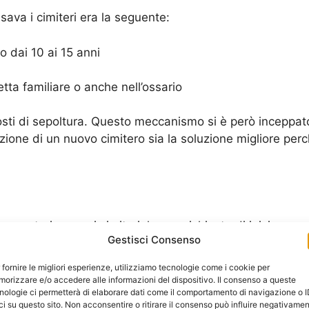
sava i cimiteri era la seguente:
 dai 10 ai 15 anni
tta familiare o anche nell’ossario
osti di sepoltura. Questo meccanismo si è però inceppat
zione di un nuovo cimitero sia la soluzione migliore perc
costruire nuovi cimiteri, hanno richiesto di iniziare a p
Gestisci Consenso
ne migliore, sia per gli eredi che anche per tutto il terri
 fornire le migliori esperienze, utilizziamo tecnologie come i cookie per
orizzare e/o accedere alle informazioni del dispositivo. Il consenso a queste
nologie ci permetterà di elaborare dati come il comportamento di navigazione o 
 magari è totalmente sconosciuto a molti, vale a dire l
ci su questo sito. Non acconsentire o ritirare il consenso può influire negativame