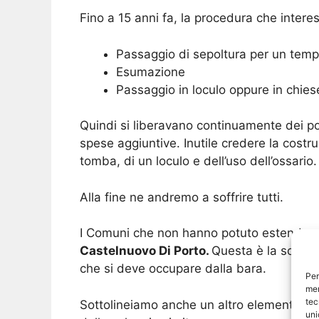
Fino a 15 anni fa, la procedura che interes
Passaggio di sepoltura per un tempo
Esumazione
Passaggio in loculo oppure in chiese
Quindi si liberavano continuamente dei p
spese aggiuntive. Inutile credere la costru
tomba, di un loculo e dell’uso dell’ossario.
Alla fine ne andremo a soffrire tutti.
I Comuni che non hanno potuto estendere o 
Castelnuovo Di Porto.
Questa è la soluzio
che si deve occupare dalla bara.
Per
mem
tec
Sottolineiamo anche un altro elemento che
uni