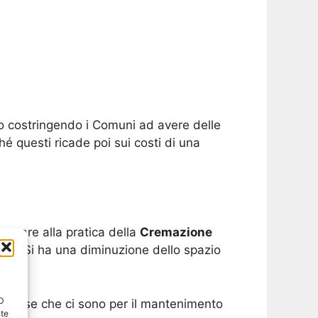
o costringendo i Comuni ad avere delle
hé questi ricade poi sui costi di una
ensare alla pratica della
Cremazione
torio. Si ha una diminuzione dello spazio
ID
e spese che ci sono per il mantenimento
nte