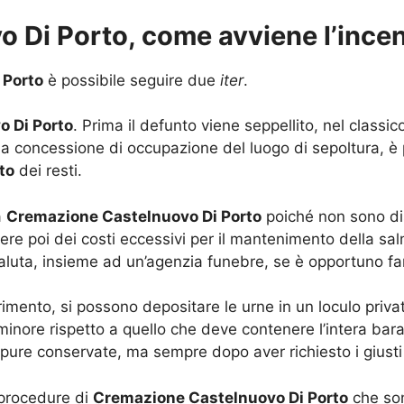
 Di Porto, come avviene l’ince
 Porto
è possibile seguire due
iter
.
 Di Porto
. Prima il defunto viene seppellito, nel classico
lla concessione di occupazione del luogo di sepoltura, è
to
dei resti.
a
Cremazione Castelnuovo Di Porto
poiché non sono disp
re poi dei costi eccessivi per il mantenimento della sa
valuta, insieme ad un’agenzia funebre, se è opportuno fa
erimento, si possono depositare le urne in un loculo priva
nore rispetto a quello che deve contenere l’intera bara.
ppure conservate, ma sempre dopo aver richiesto i giust
 procedure di
Cremazione Castelnuovo Di Porto
che son