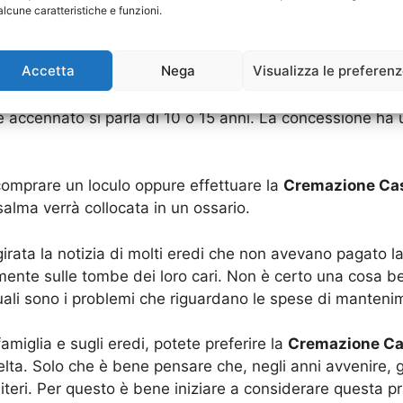
alcune caratteristiche e funzioni.
 viene citata, ma che si scopre non appena ci si rivolg
Accetta
Nega
Visualizza le preferen
 o donato, esso viene “concesso”. La sepoltura, cioè i p
 accennato si parla di 10 o 15 anni. La concessione ha
 comprare un loculo oppure effettuare la
Cremazione Cas
alma verrà collocata in un ossario.
 girata la notizia di molti eredi che non avevano pagato la
mente sulle tombe dei loro cari. Non è certo una cosa bel
li sono i problemi che riguardano le spese di manteni
amiglia e sugli eredi, potete preferire la
Cremazione Cas
elta. Solo che è bene pensare che, negli anni avvenire,
teri. Per questo è bene iniziare a considerare questa pr