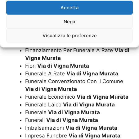
Documentazione Funeraria
Via di Vigna
Accetta
Murata
Estumulazione
Via di Vigna Murata
Nega
Esumazione Convenzionata Con Il
Comune
Via di Vigna Murata
Visualizza le preferenze
Esumazione Salma
Via di Vigna Murata
Finanziamento Per Funerale A Rate
Via di
Vigna Murata
Fiori
Via di Vigna Murata
Funerale A Rate
Via di Vigna Murata
Funerale Convenzionato Con Il Comune
Via di Vigna Murata
Funerale Economico
Via di Vigna Murata
Funerale Laico
Via di Vigna Murata
Funerale
Via di Vigna Murata
Funerali
Via di Vigna Murata
Imbalsamazioni
Via di Vigna Murata
Impresa Funebre
Via di Vigna Murata