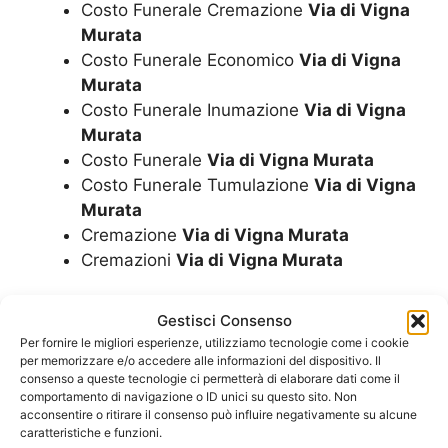
Costo Funerale Cremazione
Via di Vigna
Murata
Costo Funerale Economico
Via di Vigna
Murata
Costo Funerale Inumazione
Via di Vigna
Murata
Costo Funerale
Via di Vigna Murata
Costo Funerale Tumulazione
Via di Vigna
Murata
Cremazione
Via di Vigna Murata
Cremazioni
Via di Vigna Murata
Cuscini
Via di Vigna Murata
Gestisci Consenso
Diamantificazione Delle Ceneri
Via di
Per fornire le migliori esperienze, utilizziamo tecnologie come i cookie
Vigna Murata
per memorizzare e/o accedere alle informazioni del dispositivo. Il
consenso a queste tecnologie ci permetterà di elaborare dati come il
Disbrigo Pratiche Funerarie
Via di Vigna
comportamento di navigazione o ID unici su questo sito. Non
Murata
acconsentire o ritirare il consenso può influire negativamente su alcune
caratteristiche e funzioni.
Dispersione Ceneri
Via di Vigna Murata