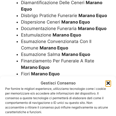
Diamantificazione Delle Ceneri
Marano
Equo
Disbrigo Pratiche Funerarie
Marano Equo
Dispersione Ceneri
Marano Equo
Documentazione Funeraria
Marano Equo
Estumulazione
Marano Equo
Esumazione Convenzionata Con Il
Comune
Marano Equo
Esumazione Salma
Marano Equo
Finanziamento Per Funerale A Rate
Marano Equo
Fiori
Marano Equo
Funerale A Rate
Marano Equo
Gestisci Consenso
Funerale Convenzionato Con Il Comune
Per fornire le migliori esperienze, utilizziamo tecnologie come i cookie
Marano Equo
per memorizzare e/o accedere alle informazioni del dispositivo. Il
consenso a queste tecnologie ci permetterà di elaborare dati come il
Funerale Economico
Marano Equo
comportamento di navigazione o ID unici su questo sito. Non
Funerale Laico
Marano Equo
acconsentire o ritirare il consenso può influire negativamente su alcune
caratteristiche e funzioni.
Funerale
Marano Equo