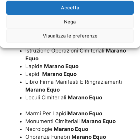
Funerali
Marano Equo
Accetta
Imbalsamazioni
Marano Equo
Impresa Funebre
Marano Equo
Nega
Inumazione Convenzionata Dal Comune
Marano Equo
Visualizza le preferenze
Inumazione
Marano Equo
Istruzione Operazioni Cimiteriali
Marano
Equo
Lapide
Marano Equo
Lapidi
Marano Equo
Libro Firma Manifesti E Ringraziamenti
Marano Equo
Loculi Cimiteriali
Marano Equo
Marmi Per Lapidi
Marano Equo
Monumenti Cimiteriali
Marano Equo
Necrologie
Marano Equo
Onoranze Funebri
Marano Equo