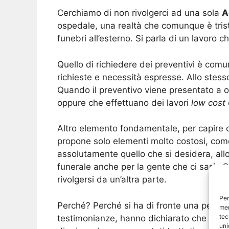
Cerchiamo di non rivolgerci ad una sola
A
ospedale, una realtà che comunque è tris
funebri all’esterno. Si parla di un lavoro 
Quello di richiedere dei preventivi è comu
richieste e necessità espresse. Allo stes
Quando il preventivo viene presentato a or
oppure che effettuano dei lavori
low cost
Altro elemento fondamentale, per capire ch
propone solo elementi molto costosi, come
assolutamente quello che si desidera, all
funerale anche per la gente che ci sarà. O
rivolgersi da un’altra parte.
Per
Perché? Perché si ha di fronte una person
mem
tec
testimonianze, hanno dichiarato che quand
uni