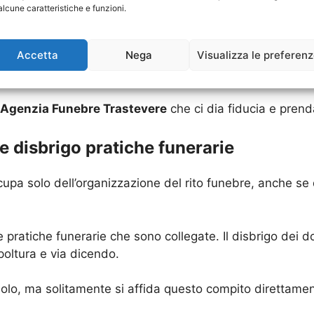
oncuranza.
alcune caratteristiche e funzioni.
 il vostro caro a soggetti del genere. Vero è che molte
Accetta
Nega
Visualizza le preferen
sibili”, ma è un lavoro delicato di cui si deve avere semp
Agenzia Funebre Trastevere
che ci dia fiducia e prend
 disbrigo pratiche funerarie
upa solo dell’organizzazione del rito funebre, anche se q
 pratiche funerarie che sono collegate. Il disbrigo dei d
oltura e via dicendo.
lo, ma solitamente si affida questo compito direttament