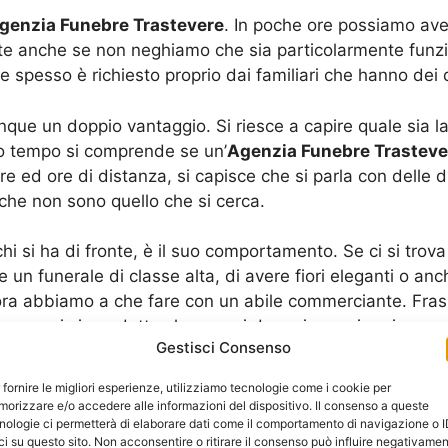
genzia Funebre Trastevere
. In poche ore possiamo aver
te anche se non neghiamo che sia particolarmente funzi
che spesso è richiesto proprio dai familiari che hanno de
nque un doppio vantaggio. Si riesce a capire quale sia l
so tempo si comprende se un’
Agenzia Funebre Trasteve
e ed ore di distanza, si capisce che si parla con delle 
che non sono quello che si cerca.
i si ha di fronte, è il suo comportamento. Se ci si trov
 un funerale di classe alta, di avere fiori eleganti o a
ora abbiamo a che fare con un abile commerciante. Frasi
ppure vi viene detto che non si deve risparmiare in ques
Gestisci Consenso
 fornire le migliori esperienze, utilizziamo tecnologie come i cookie per
a che non capisce quale sia il momento particolare che s
orizzare e/o accedere alle informazioni del dispositivo. Il consenso a queste
nologie ci permetterà di elaborare dati come il comportamento di navigazione o 
o hanno richiesto dei funerali economici, perché una fa
ci su questo sito. Non acconsentire o ritirare il consenso può influire negativame