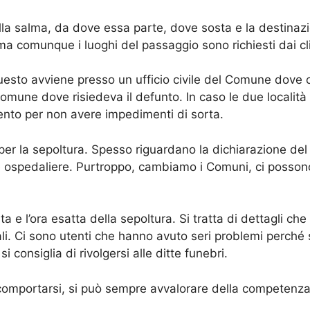
lla salma, da dove essa parte, dove sosta e la destinaz
a comunque i luoghi del passaggio sono richiesti dai cli
sto avviene presso un ufficio civile del Comune dove c’
mune dove risiedeva il defunto. In caso le due località s
mento per non avere impedimenti di sorta.
 per la sepoltura. Spesso riguardano la dichiarazione de
e ospedaliere. Purtroppo, cambiamo i Comuni, ci possono
ta e l’ora esatta della sepoltura. Si tratta di dettagli c
li. Ci sono utenti che hanno avuto seri problemi perché 
 consiglia di rivolgersi alle ditte funebri.
 comportarsi, si può sempre avvalorare della competenza 