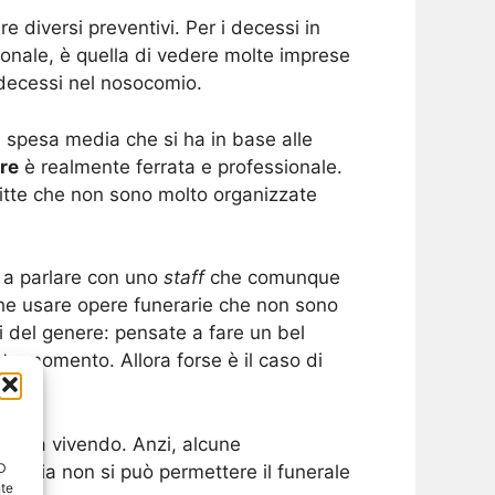
e diversi preventivi. Per i decessi in
onale, è quella di vedere molte imprese
i decessi nel nosocomio.
a spesa media che si ha in base alle
re
è realmente ferrata e professionale.
ditte che non sono molto organizzate
a a parlare con uno
staff
che comunque
nche usare opere funerarie che non sono
 del genere: pensate a fare un bel
to momento. Allora forse è il caso di
i sta vivendo. Anzi, alcune
ID
miglia non si può permettere il funerale
nte