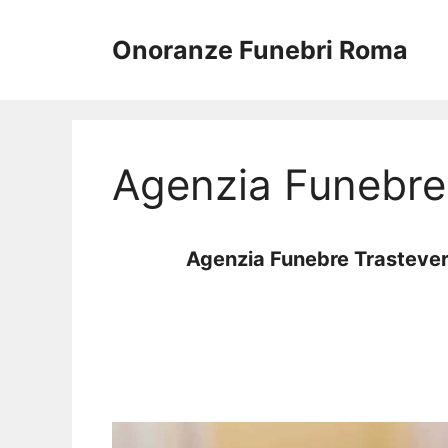
Vai
al
Onoranze Funebri Roma
contenuto
Agenzia Funebre
Agenzia Funebre Trasteve