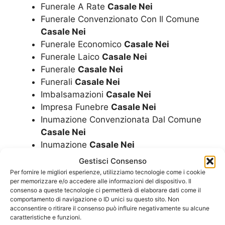
Funerale A Rate
Casale Nei
Funerale Convenzionato Con Il Comune
Casale Nei
Funerale Economico
Casale Nei
Funerale Laico
Casale Nei
Funerale
Casale Nei
Funerali
Casale Nei
Imbalsamazioni
Casale Nei
Impresa Funebre
Casale Nei
Inumazione Convenzionata Dal Comune
Casale Nei
Inumazione
Casale Nei
Istruzione Operazioni Cimiteriali
Casale
Gestisci Consenso
Nei
Per fornire le migliori esperienze, utilizziamo tecnologie come i cookie
per memorizzare e/o accedere alle informazioni del dispositivo. Il
Lapide
Casale Nei
consenso a queste tecnologie ci permetterà di elaborare dati come il
Lapidi
Casale Nei
comportamento di navigazione o ID unici su questo sito. Non
Libro Firma Manifesti E Ringraziamenti
acconsentire o ritirare il consenso può influire negativamente su alcune
caratteristiche e funzioni.
Casale Nei