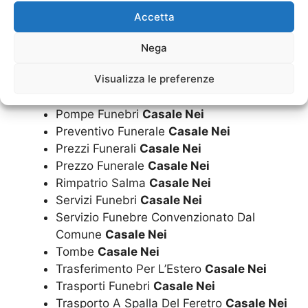
Loculi Cimiteriali
Casale Nei
Accetta
Marmi Per Lapidi
Casale Nei
Nega
Monumenti Cimiteriali
Casale Nei
Visualizza le preferenze
Necrologie
Casale Nei
Onoranze Funebri
Casale Nei
Pompe Funebri
Casale Nei
Preventivo Funerale
Casale Nei
Prezzi Funerali
Casale Nei
Prezzo Funerale
Casale Nei
Rimpatrio Salma
Casale Nei
Servizi Funebri
Casale Nei
Servizio Funebre Convenzionato Dal
Comune
Casale Nei
Tombe
Casale Nei
Trasferimento Per L’Estero
Casale Nei
Trasporti Funebri
Casale Nei
Trasporto A Spalla Del Feretro
Casale Nei