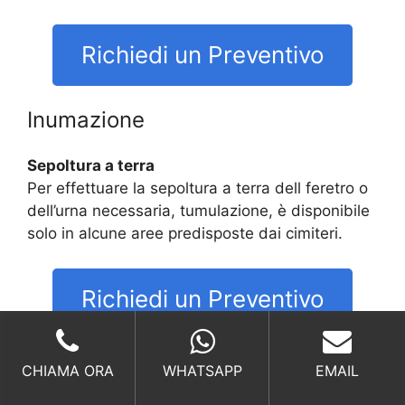
Richiedi un Preventivo
Inumazione
Sepoltura a terra
Per effettuare la sepoltura a terra dell feretro o
dell’urna necessaria, tumulazione, è disponibile
solo in alcune aree predisposte dai cimiteri.
Richiedi un Preventivo
Tumulazione
CHIAMA ORA
WHATSAPP
EMAIL