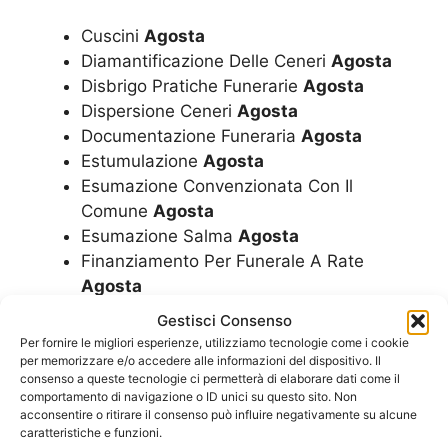
Cuscini
Agosta
Diamantificazione Delle Ceneri
Agosta
Disbrigo Pratiche Funerarie
Agosta
Dispersione Ceneri
Agosta
Documentazione Funeraria
Agosta
Estumulazione
Agosta
Esumazione Convenzionata Con Il
Comune
Agosta
Esumazione Salma
Agosta
Finanziamento Per Funerale A Rate
Agosta
Fiori
Agosta
Gestisci Consenso
Funerale A Rate
Agosta
Per fornire le migliori esperienze, utilizziamo tecnologie come i cookie
Funerale Convenzionato Con Il Comune
per memorizzare e/o accedere alle informazioni del dispositivo. Il
consenso a queste tecnologie ci permetterà di elaborare dati come il
Agosta
comportamento di navigazione o ID unici su questo sito. Non
Funerale Economico
Agosta
acconsentire o ritirare il consenso può influire negativamente su alcune
caratteristiche e funzioni.
Funerale Laico
Agosta