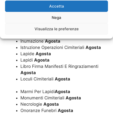
Funerale
Agosta
Accetta
Funerali
Agosta
Imbalsamazioni
Agosta
Nega
Impresa Funebre
Agosta
Inumazione Convenzionata Dal Comune
Visualizza le preferenze
Agosta
Inumazione
Agosta
Istruzione Operazioni Cimiteriali
Agosta
Lapide
Agosta
Lapidi
Agosta
Libro Firma Manifesti E Ringraziamenti
Agosta
Loculi Cimiteriali
Agosta
Marmi Per Lapidi
Agosta
Monumenti Cimiteriali
Agosta
Necrologie
Agosta
Onoranze Funebri
Agosta