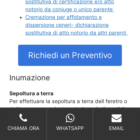
sostitutiva di certificazione e/o atto
notorio da coniuge o unico parente
Cremazione per affidamento e
dispersione ceneri- dichiarazione
sostitutiva di atto notorio da altri parenti
Richiedi un Preventivo
Inumazione
Sepoltura a terra
Per effettuare la sepoltura a terra dell feretro o
dell’urna necessaria, tumulazione, è disponibile
solo in alcune aree predisposte dai cimiteri.
CHIAMA ORA
WHATSAPP
EMAIL
Richiedi un Preventivo