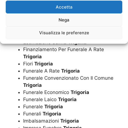
Dispersione Ceneri
Trigoria
Accetta
Documentazione Funeraria
Trigoria
Nega
Estumulazione
Trigoria
Esumazione Convenzionata Con Il
Visualizza le preferenze
Comune
Trigoria
Esumazione Salma
Trigoria
Finanziamento Per Funerale A Rate
Trigoria
Fiori
Trigoria
Funerale A Rate
Trigoria
Funerale Convenzionato Con Il Comune
Trigoria
Funerale Economico
Trigoria
Funerale Laico
Trigoria
Funerale
Trigoria
Funerali
Trigoria
Imbalsamazioni
Trigoria
Impresa Funebre
Trigoria