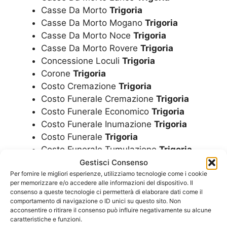
Casse Da Morto
Trigoria
Casse Da Morto Mogano
Trigoria
Casse Da Morto Noce
Trigoria
Casse Da Morto Rovere
Trigoria
Concessione Loculi
Trigoria
Corone
Trigoria
Costo Cremazione
Trigoria
Costo Funerale Cremazione
Trigoria
Costo Funerale Economico
Trigoria
Costo Funerale Inumazione
Trigoria
Costo Funerale
Trigoria
Costo Funerale Tumulazione
Trigoria
Cremazione
Trigoria
Gestisci Consenso
Per fornire le migliori esperienze, utilizziamo tecnologie come i cookie
Cremazioni
Trigoria
per memorizzare e/o accedere alle informazioni del dispositivo. Il
consenso a queste tecnologie ci permetterà di elaborare dati come il
Cuscini
Trigoria
comportamento di navigazione o ID unici su questo sito. Non
acconsentire o ritirare il consenso può influire negativamente su alcune
Diamantificazione Delle Ceneri
Trigoria
caratteristiche e funzioni.
Disbrigo Pratiche Funerarie
Trigoria