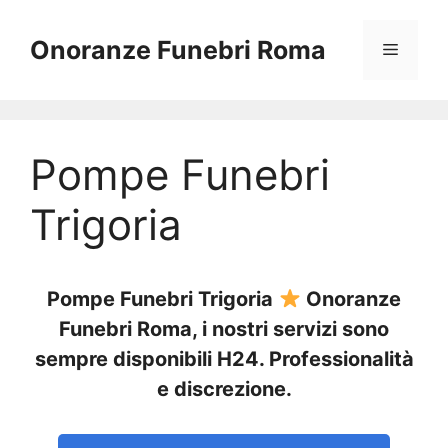
Vai
al
Onoranze Funebri Roma
Menu
contenuto
Pompe Funebri
Trigoria
Pompe Funebri Trigoria
Onoranze
Funebri Roma, i nostri servizi sono
sempre disponibili H24. Professionalità
e discrezione.