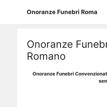
Vai
al
Onoranze Funebri Roma
contenuto
Onoranze Funebr
Romano
Onoranze Funebri Convenzion
sem