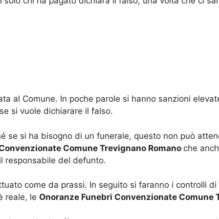
di solo chi ha pagato dichiara il falso, una volta che ci sa
ta al Comune. In poche parole si hanno sanzioni elevat
 si vuole dichiarare il falso.
se si ha bisogno di un funerale, questo non può attende
 Convenzionate Comune Trevignano Romano
che anche
il responsabile del defunto.
ttuato come da prassi. In seguito si faranno i controlli d
è reale, le
Onoranze Funebri Convenzionate Comune 