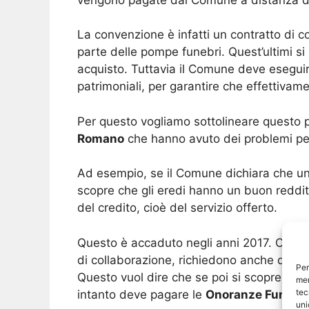
La convenzione è infatti un contratto di 
parte delle pompe funebri. Quest’ultimi si
acquisto. Tuttavia il Comune deve eseguire 
patrimoniali, per garantire che effettivame
Per questo vogliamo sottolineare questo 
Romano
che hanno avuto dei problemi pe
Ad esempio, se il Comune dichiara che un d
scopre che gli eredi hanno un buon reddito
del credito, cioè del servizio offerto.
Questo è accaduto negli anni 2017. Oggi,
di collaborazione, richiedono anche dei do
Per
Questo vuol dire che se poi si scopre che 
mem
tec
intanto deve pagare le
Onoranze Funebr
uni