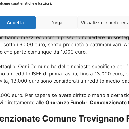
alcune caratteristiche e funzioni.
per falsa dichiarazione per recuperare il denaro che lui h
Accetta
Nega
Visualizza le preferen
convenzione.
non hanno mezzi economici possono richiedere un soste
 sotto i 6.000 euro, senza proprietà o patrimoni vari. A
to che parte comunque da 1.000 euro.
aglio. Ogni Comune ha delle richieste specifiche per l’I
nno un reddito ISEE di prima fascia, fino a 13.000 euro, 
i vita, 13.000 euro sono considerati un reddito medio ba
6.000 euro. Per sapere se avete diritto o meno a detrazio
rvi direttamente alle
Onoranze Funebri Convenzionate
enzionate Comune Trevignano 