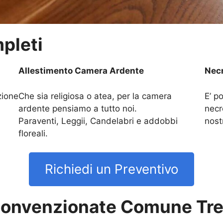
pleti
Allestimento Camera Ardente
Necr
zione
Che sia religiosa o atea, per la camera
E’ po
ardente pensiamo a tutto noi.
necr
Paraventi, Leggii, Candelabri e addobbi
nost
floreali.
Richiedi un Preventivo
Convenzionate Comune Tr