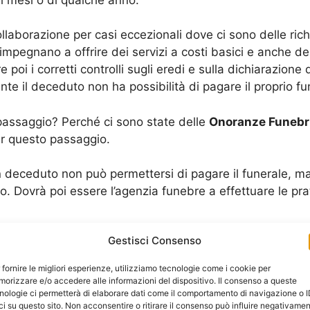
collaborazione per casi eccezionali dove ci sono delle r
 impegnano a offrire dei servizi a costi basici e anche 
poi i corretti controlli sugli eredi e sulla dichiarazione
nte il deceduto non ha possibilità di pagare il proprio fu
passaggio? Perché ci sono state delle
Onoranze Funebr
r questo passaggio.
eceduto non può permettersi di pagare il funerale, ma no
. Dovrà poi essere l’agenzia funebre a effettuare le pra
Gestisci Consenso
 le
Onoranze Funebri Convenzionate Comune Trevig
cumenti dove sia certificato e garantito che il Comune ha 
 fornire le migliori esperienze, utilizziamo tecnologie come i cookie per
la famiglia era benestante, sarà il Comune a occuparsi d
orizzare e/o accedere alle informazioni del dispositivo. Il consenso a queste
nologie ci permetterà di elaborare dati come il comportamento di navigazione o 
i Convenzionate Comune Trevignano Romano
che hann
ci su questo sito. Non acconsentire o ritirare il consenso può influire negativame