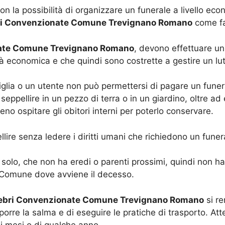
 la possibilità di organizzare un funerale a livello eco
i Convenzionate Comune Trevignano Romano
come fa
ate Comune Trevignano Romano
, devono effettuare un
 economica e che quindi sono costrette a gestire un lut
lia o un utente non può permettersi di pagare un fune
eppellire in un pezzo di terra o in un giardino, oltre ad
 ospitare gli obitori interni per poterlo conservare.
llire senza ledere i diritti umani che richiedono un fune
 solo, che non ha eredi o parenti prossimi, quindi non 
l Comune dove avviene il decesso.
ebri Convenzionate Comune Trevignano Romano
si re
porre la salma e di eseguire le pratiche di trasporto. A
 mesi o di qualche anno.