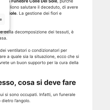
resa Funebre Colle Del Sole
, purché
 vogliono salutare il deceduto, di avere
Del Sole
. La gestione dei fiori e
ze
ne della decomposizione dei tessuti, è
asa.
ei ventilatori o condizionatori per
re a quale sia la situazione, ecco che si
vrete un buon supporto per la cura della
sso, cosa si deve fare
i si sono occupati. Infatti, un funerale
dietro l’angolo.