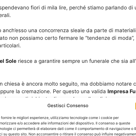
pendevano fiori di mila lire, perché stiamo parlando di un
rali.
to anch’esso una concorrenza sleale da parte di materiali
lato non possiamo certo fermare le “tendenze di moda”, d
ticolari.
el Sole
riesce a garantire sempre un funerale che sia all’a
to in chiesa è ancora molto seguito, ma dobbiamo notare
 oppure la cremazione. Per questo una valida
Impresa Fu
 in caso di richieste diverse da quelle religiose.
Gestisci Consenso
 rito funebre in chiesa, ci sono comunque delle richieste
 fornire le migliori esperienze, utilizziamo tecnologie come i cookie per
gio” momentaneo della bara direttamente in casa.
orizzare e/o accedere alle informazioni del dispositivo. Il consenso a queste
nologie ci permetterà di elaborare dati come il comportamento di navigazione o 
ci su questo sito. Non acconsentire o ritirare il consenso può influire negativame