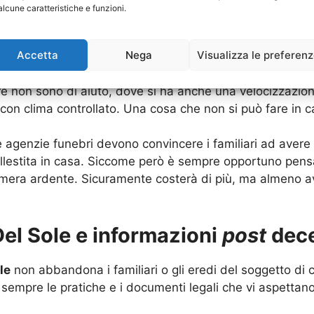
scono affittare una camera ardente direttamente nell’
Imp
alcune caratteristiche e funzioni.
poter fermare la bara. Questo consente alle persone che
a. La bara e sotto controllo dell’
Impresa Funebre Colle 
Accetta
Nega
Visualizza le preferen
parte dello
staff
dell’
Impresa Funebre Colle Del Sole.
ure non sono di aiuto, dove si ha anche una velocizzazio
on clima controllato. Una cosa che non si può fare in c
 agenzie funebri devono convincere i familiari ad avere d
allestita in casa. Siccome però è sempre opportuno pensa
 camera ardente. Sicuramente costerà di più, ma almeno a
el Sole e informazioni
post
dece
le
non abbandona i familiari o gli eredi del soggetto di cu
sempre le pratiche e i documenti legali che vi aspettano 