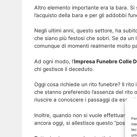
Altro elemento importante era la bara. Si s
l’acquisto della bara e per gli addobbi fune
Negli ultimi anni, questo settore, ha subi
che siano più festosi che sobri. Se da un 
comunque di momenti realmente molto par
Ad ogni modo, l’
Impresa Funebre Colle D
chi gestisce il deceduto.
Oggi cosa richiede un rito funebre? Il ri
che stanno preferendo l’assenza del rito
riuscire a conoscere i passaggi da eseguire
Inoltre, quando non si vuole effettuare il
Per
ancora oggi, si allestisce questo “posteg
mem
tec
uni